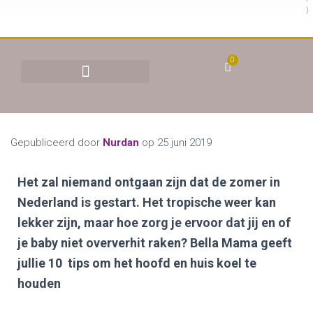
)
0
BEHANDELINGEN & TARIEVEN
YONI STOMEN (VAGINAAL STOMEN)
Gepubliceerd door
Nurdan
op
25 juni 2019
Het zal niemand ontgaan zijn dat de zomer in
Nederland is gestart. Het tropische weer kan
lekker zijn, maar hoe zorg je ervoor dat jij en of
je baby niet oververhit raken? Bella Mama geeft
jullie 10 tips om het hoofd en huis koel te
houden