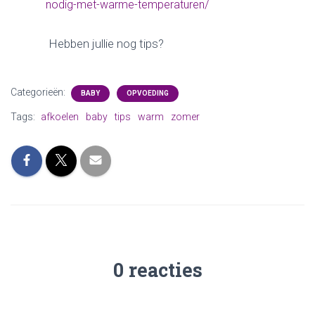
nodig-met-warme-temperaturen/
Hebben jullie nog tips?
Categorieën:
BABY
OPVOEDING
Tags:
afkoelen
baby
tips
warm
zomer
0 reacties