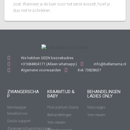
zoet. Wanneer je de luier voor het eerst wisselt, hoef je
dus niet te schrikken.
We hebben GEEN bezoekadres
+31684804171 (Alleen whatsapp)
info@bellamama.nl
Algemene voorwaarden
Kvk 73828637
ZWANGERSCHA
KRAAMTIJD &
BEHANDELINGEN
P
BABY
LADIES ONLY
Eendaagse
Post partum Doula
Massages
bevalcursus
Behandelingen
Yoni steam
Doula support
Yoni steam
Zwangerschapsmassage
Babymassage