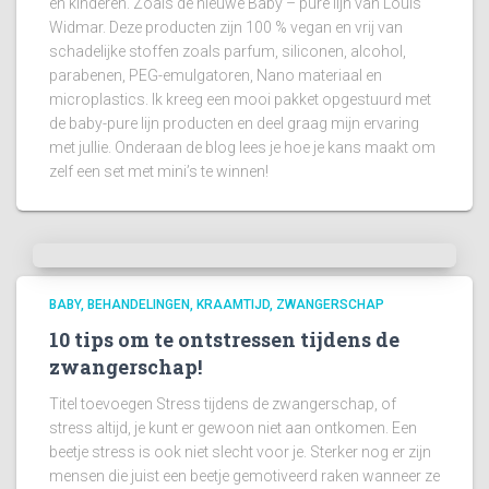
en kinderen. Zoals de nieuwe Baby – pure lijn van Louis
Widmar. Deze producten zijn 100 % vegan en vrij van
schadelijke stoffen zoals parfum, siliconen, alcohol,
parabenen, PEG-emulgatoren, Nano materiaal en
microplastics. Ik kreeg een mooi pakket opgestuurd met
de baby-pure lijn producten en deel graag mijn ervaring
met jullie. Onderaan de blog lees je hoe je kans maakt om
zelf een set met mini’s te winnen!
BABY
BEHANDELINGEN
KRAAMTIJD
ZWANGERSCHAP
10 tips om te ontstressen tijdens de
zwangerschap!
Titel toevoegen Stress tijdens de zwangerschap, of
stress altijd, je kunt er gewoon niet aan ontkomen. Een
beetje stress is ook niet slecht voor je. Sterker nog er zijn
mensen die juist een beetje gemotiveerd raken wanneer ze