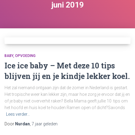
juni 2019
BABY
OPVOEDING
Ice ice baby – Met deze 10 tips
blijven jij en je kindje lekker koel.
Het zal niemand ontgaan zijn dat de zomer in Nederland is gestart.
Het tropische weer kan lekker zijn, maar hoe zorg je ervoor dat jij en
of je baby niet oververhit raken? Bella Mama geeft jullie 10 tips om
het hoofd en huis koel te houden Ramen open of dicht?Savonds
Lees verder…
Door
Nurdan
,
7 jaar
geleden