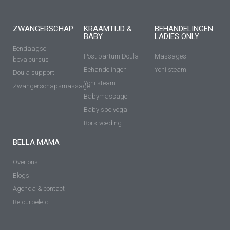
ZWANGERSCHAP
KRAAMTIJD &
BEHANDELINGEN
BABY
LADIES ONLY
Eendaagse
Post partum Doula
Massages
bevalcursus
Behandelingen
Yoni steam
Doula support
Yoni steam
Zwangerschapsmassage
Babymassage
Baby spelyoga
Borstvoeding
BELLA MAMA
Over ons
Blogs
Agenda & contact
Retourbeleid