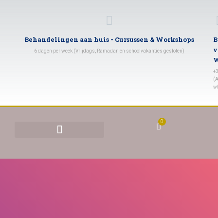
Behandelingen aan huis - Cursussen & Workshops
B
v
6 dagen per week (Vrijdags, Ramadan en schoolvakanties gesloten)
W
+
(A
w
0
BEHANDELINGEN & TARIEVEN
YONI STOMEN (VAGINAAL STOMEN)