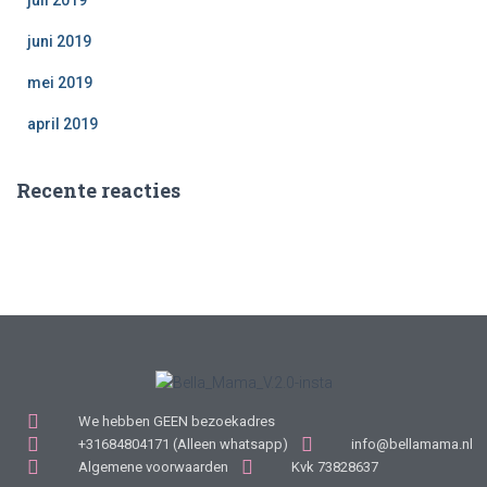
juli 2019
juni 2019
mei 2019
april 2019
Recente reacties
We hebben GEEN bezoekadres
+31684804171 (Alleen whatsapp)
info@bellamama.nl
Algemene voorwaarden
Kvk 73828637