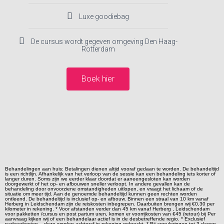
Luxe goodiebag
De cursus wordt gegeven omgeving Den Haag-
Rotterdam
Boek hier
Behandelingen aan huis: Betalingen dienen altijd vooraf gedaan te worden. De behandeltijd
is een richtlijn. Afhankelijk van het verloop van de sessie kan een behandeling iets korter of
langer duren. Soms zijn we eerder klaar doordat er aaneengesloten kan worden
doorgewerkt of het op- en afbouwen sneller verloopt. In andere gevallen kan de
behandeling door onvoorziene omstandigheden uitlopen, en vraagt het lichaam of de
situatie om meer tijd. Aan de genoemde behandeltijd kunnen geen rechten worden
ontleend. De behandeltijd is inclusief op- en afbouw. Binnen een straal van 10 km vanaf
Herberg in Leidschendam zijn de reiskosten inbegrepen. Daarbuiten brengen wij €0,30 per
kilometer in rekening. * Voor afstanden verder dan 45 km vanaf Herberg , Leidschendam
voor pakketten /cursus en post partum uren, komen er voorrijkosten van €45 (retour) bij Per
aanvraag kijken wij of een behandelaar actief is in de desbetreffende regio. * Exclusief
parkeerkosten – deze worden achteraf in rekening gebracht. * Bij annuleringen tot 3 dagen