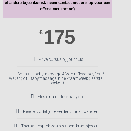
of andere bijeenkomst, neem contact met ons op voor een
offerte met korting)
175
€
Prive cursus bij jou thuis
Shantala babymassage & Voetreflexology( na 6
weken) of "Babymassage in de kraamweek ( eerste 6
weken)
Flesje natuurlijke babyolie
Reader zodat jullie verder kunnen oefenen
Thema-gesprek zoals slapen, krampjes etc.