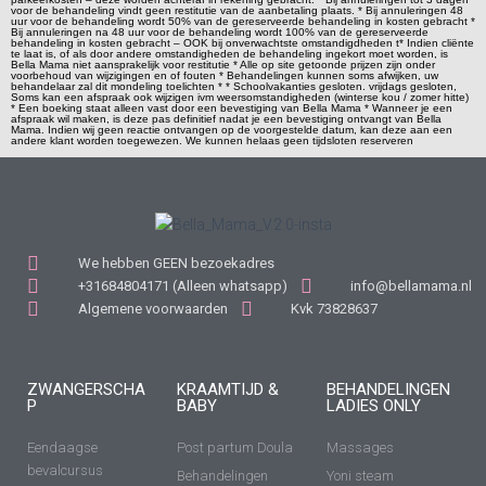
voor de behandeling vindt geen restitutie van de aanbetaling plaats. * Bij annuleringen 48
uur voor de behandeling wordt 50% van de gereserveerde behandeling in kosten gebracht *
Bij annuleringen na 48 uur voor de behandeling wordt 100% van de gereserveerde
behandeling in kosten gebracht – OOK bij onverwachtste omstandigdheden t* Indien cliënte
te laat is, of als door andere omstandigheden de behandeling ingekort moet worden, is
Bella Mama niet aansprakelijk voor restitutie * Alle op site getoonde prijzen zijn onder
voorbehoud van wijzigingen en of fouten * Behandelingen kunnen soms afwijken, uw
behandelaar zal dit mondeling toelichten * * Schoolvakanties gesloten. vrijdags gesloten,
Soms kan een afspraak ook wijzigen ivm weersomstandigheden (winterse kou / zomer hitte)
* Een boeking staat alleen vast door een bevestiging van Bella Mama * Wanneer je een
afspraak wil maken, is deze pas definitief nadat je een bevestiging ontvangt van Bella
Mama. Indien wij geen reactie ontvangen op de voorgestelde datum, kan deze aan een
andere klant worden toegewezen. We kunnen helaas geen tijdsloten reserveren
We hebben GEEN bezoekadres
+31684804171 (Alleen whatsapp)
info@bellamama.nl
Algemene voorwaarden
Kvk 73828637
ZWANGERSCHA
KRAAMTIJD &
BEHANDELINGEN
P
BABY
LADIES ONLY
Eendaagse
Post partum Doula
Massages
bevalcursus
Behandelingen
Yoni steam