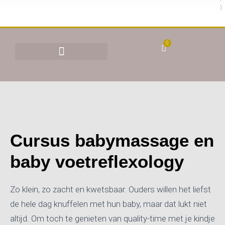
)
0
BEHANDELINGEN & TARIEVEN
YONI STOMEN (VAGINAAL STOMEN)
Cursus babymassage en
baby voetreflexology
Zo klein, zo zacht en kwetsbaar. Ouders willen het liefst
de hele dag knuffelen met hun baby, maar dat lukt niet
altijd. Om toch te genieten van quality-time met je kindje