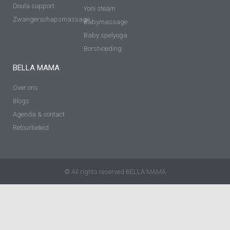
Doula support
Yoni steam
Zwangerschapsmassage
Babymassage
Baby spelyoga
Borstvoeding
BELLA MAMA
Over ons
Blogs
Agenda & contact
Retourbeleid
© All rights reserved BELLA MAMA