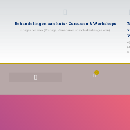
Behandelingen aan huis - Cursussen & Workshops
B
v
6 dagen per week (Vrijdags, Ramadan en schoolvakanties gesloten)
W
+
(A
w
0
BEHANDELINGEN & TARIEVEN
YONI STOMEN (VAGINAAL STOMEN)