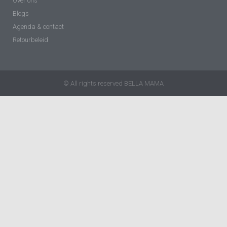
Over ons
Blogs
Agenda & contact
Retourbeleid
© All rights reserved BELLA MAMA