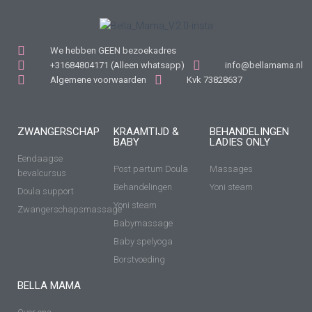
We hebben GEEN bezoekadres
+31684804171 (Alleen whatsapp)
info@bellamama.nl
Algemene voorwaarden
Kvk 73828637
ZWANGERSCHAP
KRAAMTIJD &
BEHANDELINGEN
BABY
LADIES ONLY
Eendaagse
Post partum Doula
Massages
bevalcursus
Behandelingen
Yoni steam
Doula support
Yoni steam
Zwangerschapsmassage
Babymassage
Baby spelyoga
Borstvoeding
BELLA MAMA