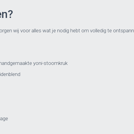
en?
rgen wij voor alles wat je nodig hebt om volledig te ontspann
 handgemaakte yoni-stoomkruk
idenblend
sage