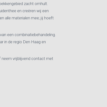
bekkengebied zacht omhult.
uidenthee en creëren wij een
 alle materialen mee; jij hoeft
l van een combinatiebehandeling.
r in de regio Den Haag en
f neem vrijblijvend contact met