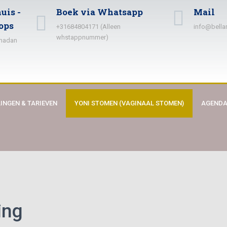
uis -
Boek via Whatsapp
Mail
ops
+31684804171 (Alleen
info@bella
whstappnummer)
amadan
INGEN & TARIEVEN
YONI STOMEN (VAGINAAL STOMEN)
AGEND
ing