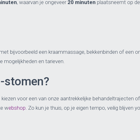
inuten
, waarvan je ongeveer
20 minuten
plaatsneemt op de
n met bijvoorbeeld een kraammassage, bekkenbinden of een o
le mogelijkheden en tarieven.
ni-stomen?
je kiezen voor een van onze aantrekkelijke behandeltrajecte
ze w
ebshop.
Zo kun je thuis, op je eigen tempo, veilig blijven