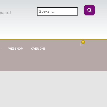
mama.nl
0
A
WEBSHOP
OVER ONS