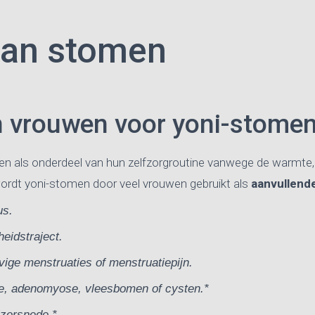
van stomen
n vrouwen voor yoni-stome
en als onderdeel van hun zelfzorgroutine vanwege de warmt
ordt yoni-stomen door veel vrouwen gebruikt als
aanvullende
us.
eidstraject.
vige menstruaties of menstruatiepijn.
e, adenomyose, vleesbomen of cysten.*
izersnede.*