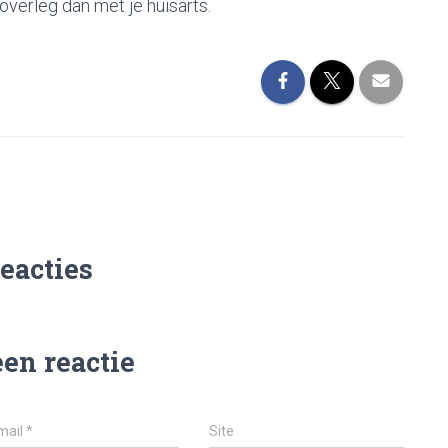
 overleg dan met je huisarts.
reacties
een reactie
mail
*
Site