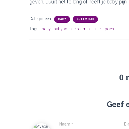
geven. Duurt het te lang of heeft je baby pijn,
Categorieën:
BABY
KRAAMTIJD
Tags:
baby
babypoep
kraamtijd
luier
poep
0 
Geef 
Naam
*
E-