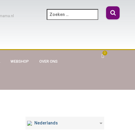
mama.nl
0
A
WEBSHOP
OVER ONS
Nederlands