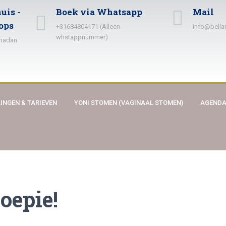
uis -
Boek via Whatsapp
Mail
ops
+31684804171 (Alleen
info@bella
whstappnummer)
amadan
INGEN & TARIEVEN
YONI STOMEN (VAGINAAL STOMEN)
AGEND
oepie!