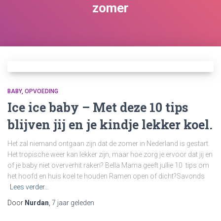
zomer
BABY
OPVOEDING
Ice ice baby – Met deze 10 tips
blijven jij en je kindje lekker koel.
Het zal niemand ontgaan zijn dat de zomer in Nederland is gestart.
Het tropische weer kan lekker zijn, maar hoe zorg je ervoor dat jij en
of je baby niet oververhit raken? Bella Mama geeft jullie 10 tips om
het hoofd en huis koel te houden Ramen open of dicht?Savonds
Lees verder…
Door
Nurdan
,
7 jaar
geleden