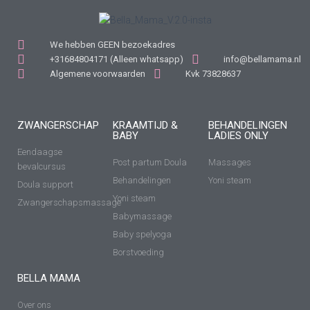
We hebben GEEN bezoekadres
+31684804171 (Alleen whatsapp)
info@bellamama.nl
Algemene voorwaarden
Kvk 73828637
ZWANGERSCHAP
KRAAMTIJD &
BEHANDELINGEN
BABY
LADIES ONLY
Eendaagse
Post partum Doula
Massages
bevalcursus
Behandelingen
Yoni steam
Doula support
Yoni steam
Zwangerschapsmassage
Babymassage
Baby spelyoga
Borstvoeding
BELLA MAMA
Over ons