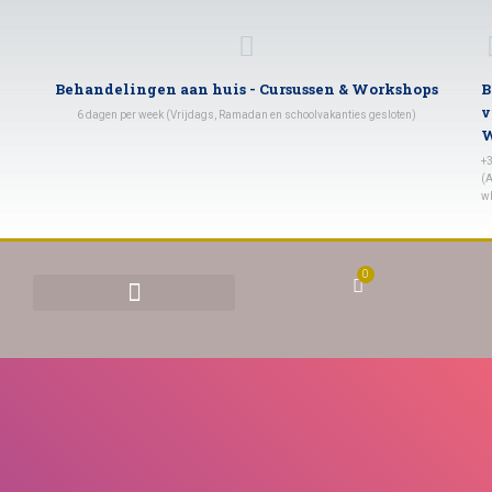
Behandelingen aan huis - Cursussen & Workshops
B
v
6 dagen per week (Vrijdags, Ramadan en schoolvakanties gesloten)
W
+
(A
w
0
BEHANDELINGEN & TARIEVEN
YONI STOMEN (VAGINAAL STOMEN)