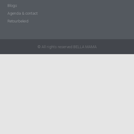
Blogs
Agenda & contact
Retourbeleid
© All rights reserved BELLA MAMA