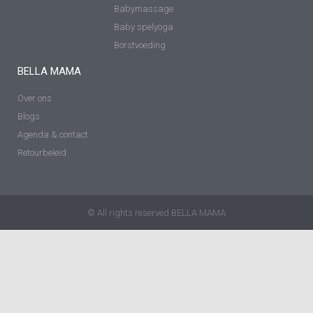
Babymassage
Baby spelyoga
Borstvoeding
BELLA MAMA
Over ons
Blogs
Agenda & contact
Retourbeleid
© All rights reserved BELLA MAMA