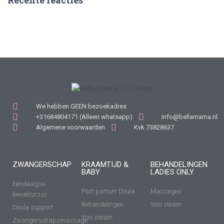
Recente reacties
We hebben GEEN bezoekadres
+31684804171 (Alleen whatsapp)
info@bellamama.nl
Algemene voorwaarden
Kvk 73828637
ZWANGERSCHAP
KRAAMTIJD &
BEHANDELINGEN
BABY
LADIES ONLY
Eendaagse
Post partum Doula
Massages
bevalcursus
Behandelingen
Yoni steam
Doula support
Yoni steam
Zwangerschapsmassage