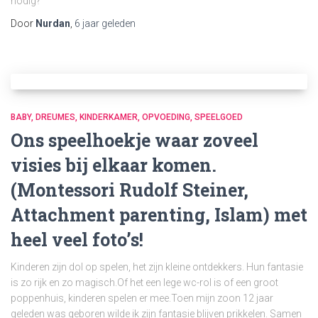
nodig?
Door
Nurdan
,
6 jaar
geleden
BABY
DREUMES
KINDERKAMER
OPVOEDING
SPEELGOED
Ons speelhoekje waar zoveel
visies bij elkaar komen.
(Montessori Rudolf Steiner,
Attachment parenting, Islam) met
heel veel foto’s!
Kinderen zijn dol op spelen, het zijn kleine ontdekkers. Hun fantasie
is zo rijk en zo magisch.Of het een lege wc-rol is of een groot
poppenhuis, kinderen spelen er mee.Toen mijn zoon 12 jaar
geleden was geboren wilde ik zijn fantasie blijven prikkelen. Samen