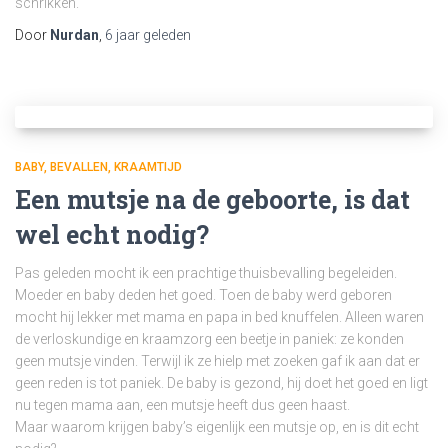
schrikken.
Door
Nurdan
,
6 jaar
geleden
BABY
BEVALLEN
KRAAMTIJD
Een mutsje na de geboorte, is dat
wel echt nodig?
Pas geleden mocht ik een prachtige thuisbevalling begeleiden.
Moeder en baby deden het goed. Toen de baby werd geboren
mocht hij lekker met mama en papa in bed knuffelen. Alleen waren
de verloskundige en kraamzorg een beetje in paniek: ze konden
geen mutsje vinden. Terwijl ik ze hielp met zoeken gaf ik aan dat er
geen reden is tot paniek. De baby is gezond, hij doet het goed en ligt
nu tegen mama aan, een mutsje heeft dus geen haast.
Maar waarom krijgen baby’s eigenlijk een mutsje op, en is dit echt