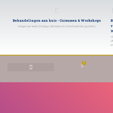
Behandelingen aan huis - Cursussen & Workshops
B
v
6 dagen per week (Vrijdags, Ramadan en schoolvakanties gesloten)
W
+
(A
w
0
BEHANDELINGEN & TARIEVEN
YONI STOMEN (VAGINAAL STOMEN)