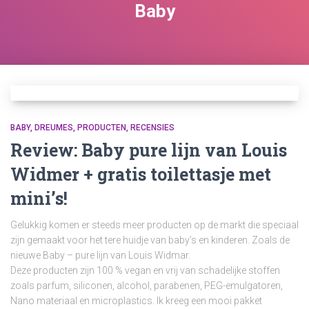
Baby
BABY
DREUMES
PRODUCTEN
RECENSIES
Review: Baby pure lijn van Louis
Widmer + gratis toilettasje met
mini’s!
Gelukkig komen er steeds meer producten op de markt die speciaal
zijn gemaakt voor het tere huidje van baby’s en kinderen. Zoals de
nieuwe Baby – pure lijn van Louis Widmar.
Deze producten zijn 100 % vegan en vrij van schadelijke stoffen
zoals parfum, siliconen, alcohol, parabenen, PEG-emulgatoren,
Nano materiaal en microplastics. Ik kreeg een mooi pakket