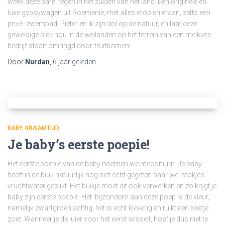
week deze parel tegen in het zuiden van het land. Een originele en
luxe gypsywagen uit Roemenië, met alles erop en eraan, zelfs een
privé -zwembad! Pieter en ik zijn dol op de natuur, en laat deze
geweldige plek nou in de weilanden op het terrein van een melkvee
bedrijf staan omringd door fruitbomen!
Door
Nurdan
,
6 jaar
geleden
BABY
KRAAMTIJD
Je baby’s eerste poepie!
Het eerste poepie van de baby noemen we meconium. Je baby
heeft in de buik natuurlijk nog niet echt gegeten naar wel stokjes
vruchtwater geslikt. Het buikje moet dit ook verwerken en zo krijgt je
baby zijn eerste poepie. Het ‘bijzondere’ aan deze poep is de kleur,
namelijk zwartgroen achtig, het is echt kleverig en ruikt een beetje
zoet. Wanneer je de luier voor het eerst wisselt, hoef je dus niet te