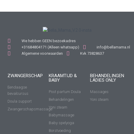
We hebben GEEN bezoekadres
+31684804171 (Alleen whatsapp)
info@bellamama.nl
Algemene voorwaarden
Kvk 73828637
ZWANGERSCHAP
KRAAMTIJD &
BEHANDELINGEN
BABY
LADIES ONLY
Eendaagse
Post partum Doula
Massages
bevalcursus
Behandelingen
Yoni steam
Doula support
Yoni steam
Zwangerschapsmassage
Babymassage
Baby spelyoga
Borstvoeding