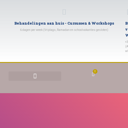
Behandelingen aan huis - Cursussen & Workshops
B
v
6 dagen per week (Vrijdags, Ramadan en schoolvakanties gesloten)
W
+
(A
w
0
BEHANDELINGEN & TARIEVEN
YONI STOMEN (VAGINAAL STOMEN)