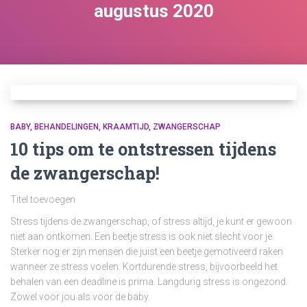
augustus 2020
BABY
BEHANDELINGEN
KRAAMTIJD
ZWANGERSCHAP
10 tips om te ontstressen tijdens
de zwangerschap!
Titel toevoegen
Stress tijdens de zwangerschap, of stress altijd, je kunt er gewoon
niet aan ontkomen. Een beetje stress is ook niet slecht voor je.
Sterker nog er zijn mensen die juist een beetje gemotiveerd raken
wanneer ze stress voelen. Kortdurende stress, bijvoorbeeld het
behalen van een deadline is prima. Langdurig stress is ongezond.
Zowel voor jou als voor de baby.