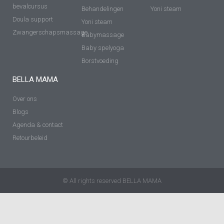
bevalcursus
Behandelingen
Yoni steam
Doula support
Yoni steam
Zwangerschapsmassage
Babymassage
Baby spelyoga
Borstvoeding
BELLA MAMA
Over ons
Blogs
Agenda & contact
Retourbeleid
© All rights reserved BELLA MAMA