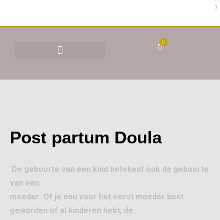
)
0
BEHANDELINGEN & TARIEVEN
YONI STOMEN (VAGINAAL STOMEN)
Post partum Doula
De geboorte van een kind betekent ook de geboorte
van een
moeder
.
Of je nou voor het eerst moeder bent
geworden of al kinderen hebt, de