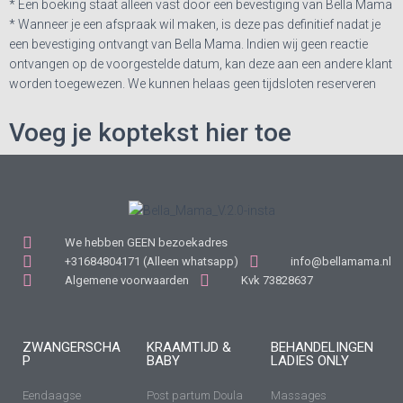
* Een boeking staat alleen vast door een bevestiging van Bella Mama
* Wanneer je een afspraak wil maken, is deze
pas definitief nadat je
een bevestiging ontvangt van Bella Mama. Indien wij geen reactie
ontvangen op de voorgestelde datum, kan deze aan een andere klant
worden toegewezen. We kunnen helaas geen tijdsloten reserveren
Voeg je koptekst hier toe
We hebben GEEN bezoekadres
+31684804171 (Alleen whatsapp)
info@bellamama.nl
Algemene voorwaarden
Kvk 73828637
ZWANGERSCHA
KRAAMTIJD &
BEHANDELINGEN
P
BABY
LADIES ONLY
Eendaagse
Post partum Doula
Massages