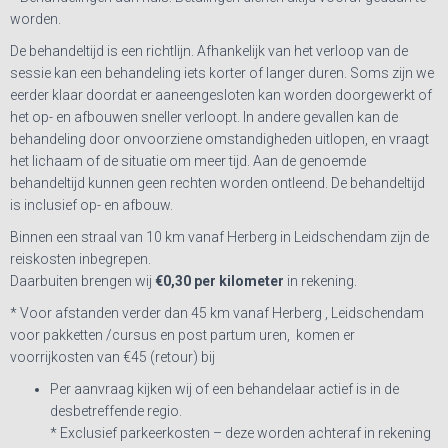
worden.
De behandeltijd is een richtlijn. Afhankelijk van het verloop van de
sessie kan een behandeling iets korter of langer duren. Soms zijn we
eerder klaar doordat er aaneengesloten kan worden doorgewerkt of
het op- en afbouwen sneller verloopt. In andere gevallen kan de
behandeling door onvoorziene omstandigheden uitlopen, en vraagt
het lichaam of de situatie om meer tijd. Aan de genoemde
behandeltijd kunnen geen rechten worden ontleend. De behandeltijd
is inclusief op- en afbouw.
Binnen een straal van
10 km
vanaf
Herberg in Leidschendam
zijn de
reiskosten inbegrepen.
Daarbuiten brengen wij
€0,30 per kilometer
in rekening.
* Voor afstanden verder dan 45 km vanaf Herberg , Leidschendam
voor pakketten /cursus en post partum uren, komen er
voorrijkosten van €45 (retour) bij
Per aanvraag kijken wij of een behandelaar actief is in de
desbetreffende regio.
* Exclusief parkeerkosten – deze worden achteraf in rekening