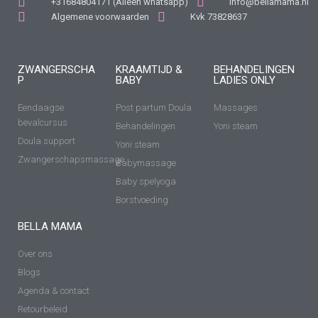
+31684804171 (Alleen whatsapp)
info@bellamama.nl
Algemene voorwaarden
Kvk 73828637
ZWANGERSCHA
KRAAMTIJD &
BEHANDELINGEN
P
BABY
LADIES ONLY
Eendaagse
Post partum Doula
Massages
bevalcursus
Behandelingen
Yoni steam
Doula support
Yoni steam
Zwangerschapsmassage
Babymassage
Baby spelyoga
Borstvoeding
BELLA MAMA
Over ons
Blogs
Agenda & contact
Retourbeleid