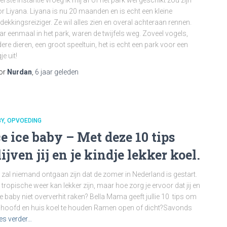
eerste instantie vroeg ik mij af of het park wel geschikt zou zijn
r Liyana. Liyana is nu 20 maanden en is echt een kleine
dekkingsreiziger. Ze wil alles zien en overal achteraan rennen.
r eenmaal in het park, waren de twijfels weg. Zoveel vogels,
ere dieren, een groot speeltuin, het is echt een park voor een
je uit!
or
Nurdan
,
6 jaar
geleden
BY
OPVOEDING
ce ice baby – Met deze 10 tips
lijven jij en je kindje lekker koel.
 zal niemand ontgaan zijn dat de zomer in Nederland is gestart.
 tropische weer kan lekker zijn, maar hoe zorg je ervoor dat jij en
je baby niet oververhit raken? Bella Mama geeft jullie 10 tips om
 hoofd en huis koel te houden Ramen open of dicht?Savonds
es verder…