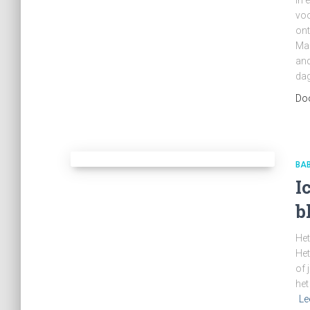
In 
voo
ont
Maa
and
dag
Do
BA
I
b
Het
Het
of 
het
Le