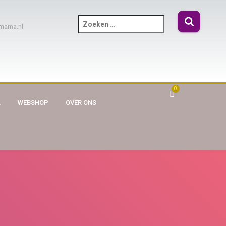
mama.nl
0
A
WEBSHOP
OVER ONS