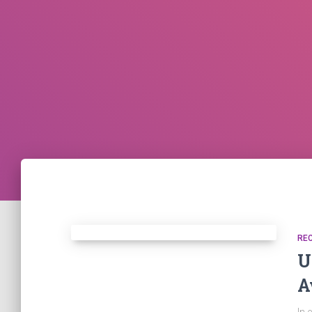
RE
U
A