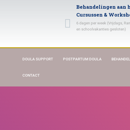
Behandelingen aan h
Cursussen & Worksh
6 dagen per week (Vrijdags, R
en schoolvakanties gesloten)
DOULA SUPPORT
POSTPARTUM DOULA
BEHANDEL
CONTACT