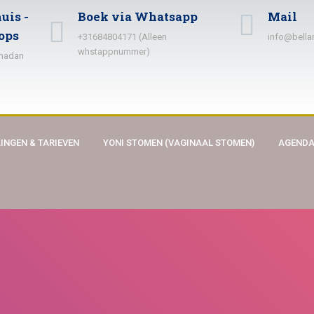
uis -
Boek via Whatsapp
Mail
ops
+31684804171 (Alleen
info@bella
whstappnummer)
amadan
INGEN & TARIEVEN
YONI STOMEN (VAGINAAL STOMEN)
AGEND