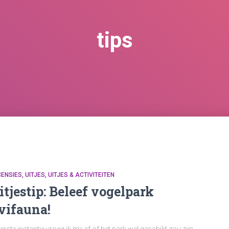
tips
CENSIES
UITJES
UITJES & ACTIVITEITEN
itjestip: Beleef vogelpark
vifauna!