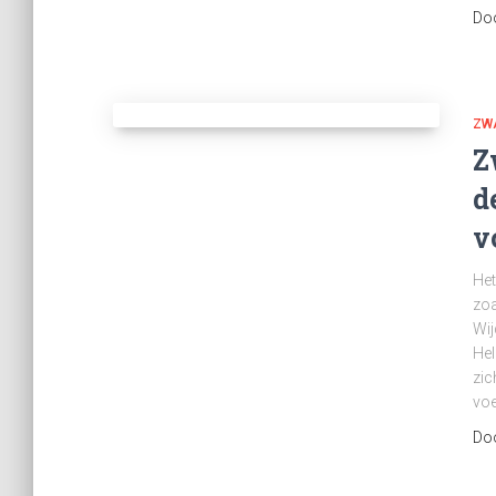
Do
ZW
Z
d
v
Het
zoa
Wij
Hel
zic
voe
Do