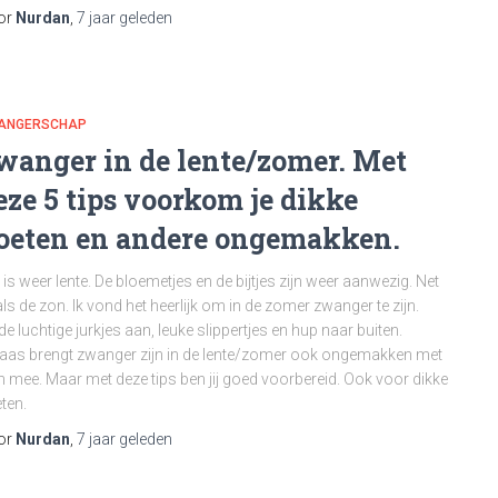
or
Nurdan
,
7 jaar
geleden
ANGERSCHAP
wanger in de lente/zomer. Met
eze 5 tips voorkom je dikke
oeten en andere ongemakken.
 is weer lente. De bloemetjes en de bijtjes zijn weer aanwezig. Net
ls de zon. Ik vond het heerlijk om in de zomer zwanger te zijn.
de luchtige jurkjes aan, leuke slippertjes en hup naar buiten.
aas brengt zwanger zijn in de lente/zomer ook ongemakken met
h mee. Maar met deze tips ben jij goed voorbereid. Ook voor dikke
ten.
or
Nurdan
,
7 jaar
geleden