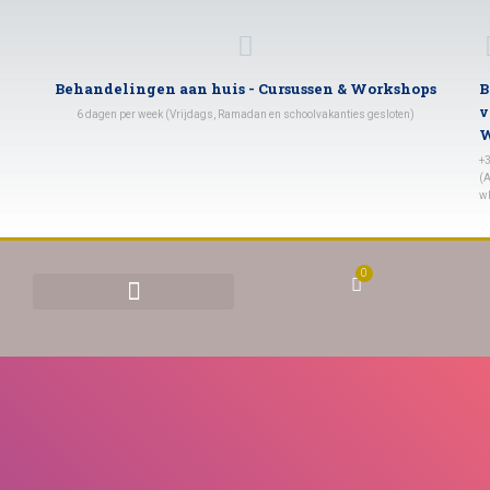
Behandelingen aan huis - Cursussen & Workshops
B
v
6 dagen per week (Vrijdags, Ramadan en schoolvakanties gesloten)
W
+
(A
w
0
BEHANDELINGEN & TARIEVEN
YONI STOMEN (VAGINAAL STOMEN)