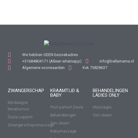
We hebben GEEN bezoekadres
+31684804171 (Alleen whatsapp)
info@bellamama.nl
Algemene voorwaarden
Kvk 73828637
ZWANGERSCHAP
KRAAMTIJD &
BEHANDELINGEN
BABY
LADIES ONLY
Eendaagse
Post partum Doula
Massages
bevalcursus
Behandelingen
Yoni steam
Doula support
Yoni steam
Zwangerschapsmassage
Babymassage