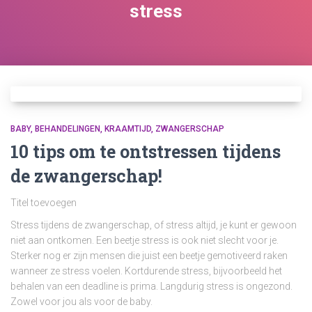
stress
BABY
BEHANDELINGEN
KRAAMTIJD
ZWANGERSCHAP
10 tips om te ontstressen tijdens
de zwangerschap!
Titel toevoegen
Stress tijdens de zwangerschap, of stress altijd, je kunt er gewoon
niet aan ontkomen. Een beetje stress is ook niet slecht voor je.
Sterker nog er zijn mensen die juist een beetje gemotiveerd raken
wanneer ze stress voelen. Kortdurende stress, bijvoorbeeld het
behalen van een deadline is prima. Langdurig stress is ongezond.
Zowel voor jou als voor de baby.