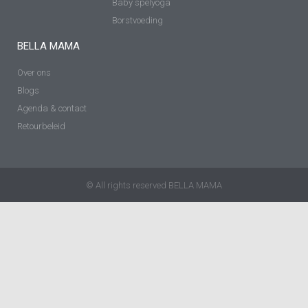
Baby spelyoga
Borstvoeding
BELLA MAMA
Over ons
Blogs
Agenda & contact
Retourbeleid
© All rights reserved BELLA MAMA