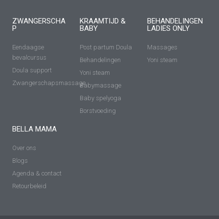
ZWANGERSCHA
KRAAMTIJD &
BEHANDELINGEN
P
BABY
LADIES ONLY
Eendaagse
Post partum Doula
Massages
bevalcursus
Behandelingen
Yoni steam
Doula support
Yoni steam
Zwangerschapsmassage
Babymassage
Baby spelyoga
Borstvoeding
BELLA MAMA
Over ons
Blogs
Agenda & contact
Retourbeleid