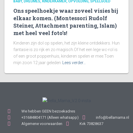
BABY
DREUMES
KINDERKAMER
OPVOEDING
SPEELGOED
Ons speelhoekje waar zoveel visies bij
elkaar komen. (Montessori Rudolf
Steiner, Attachment parenting, Islam)
met heel veel foto’s!
Kinderen zijn dol op spelen, het zijn kleine ontdekkers. Hun
fantasie is zo rijk en zo magisch.Of het een lege wc-rol is
of een groot poppenhuis, kinderen spelen er mee.Toen
mijn zoon 12 jaar geleden
Lees verder…
We hebben GEEN bezoekadres
+31684804171 (Alleen whatsapp)
info@bellamama.nl
Algemene voorwaarden
Kvk 73828637