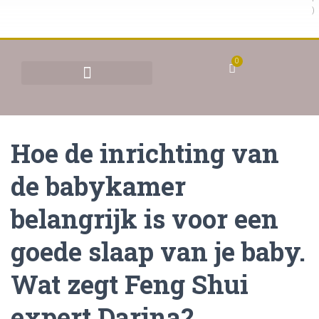
)
0
BEHANDELINGEN & TARIEVEN
YONI STOMEN (VAGINAAL STOMEN)
Hoe de inrichting van
de babykamer
belangrijk is voor een
goede slaap van je baby.
Wat zegt Feng Shui
expert Darina?