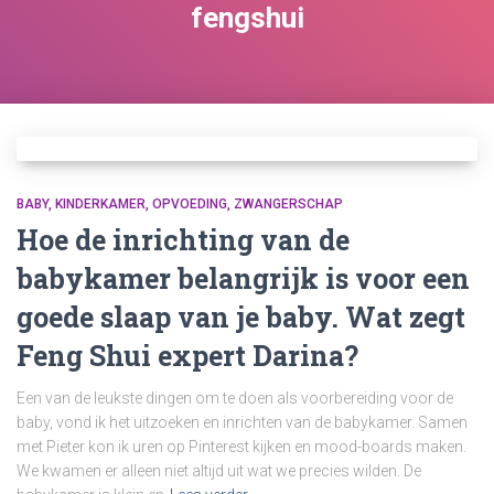
fengshui
BABY
KINDERKAMER
OPVOEDING
ZWANGERSCHAP
Hoe de inrichting van de
babykamer belangrijk is voor een
goede slaap van je baby. Wat zegt
Feng Shui expert Darina?
Een van de leukste dingen om te doen als voorbereiding voor de
baby, vond ik het uitzoeken en inrichten van de babykamer. Samen
met Pieter kon ik uren op Pinterest kijken en mood-boards maken.
We kwamen er alleen niet altijd uit wat we precies wilden. De