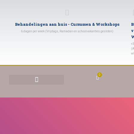
Behandelingen aan huis - Cursussen & Workshops
B
v
6 dagen per week (Vrijdags, Ramadan en schoolvakanties gesloten)
W
+
(A
w
0
BEHANDELINGEN & TARIEVEN
YONI STOMEN (VAGINAAL STOMEN)