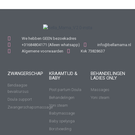
We hebben GEEN bezoekadres
+31684804171 (Alleen whatsapp)
info@bellamama.nl
Algemene voorwaarden
Kvk 73828637
ZWANGERSCHAP
KRAAMTIJD &
BEHANDELINGEN
BABY
LADIES ONLY
Eendaagse
Post partum Doula
Massages
bevalcursus
Behandelingen
Yoni steam
Doula support
Yoni steam
Zwangerschapsmassage
Babymassage
Baby spelyoga
Borstvoeding