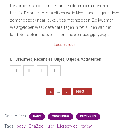
De zomer is volop aan de gang en de temperaturen zijn
heerlijk. Door de corona blijven we in Nederland en gaan deze
zomer opzoek naar leuke uitjes met het gezin. Zo kwamen
we afgelopen week deze parel tegen in het zuiden van het
land: Schooteindhoeve: een originele en luxe gipsywagen
Lees verder
Dreumes
,
Recensies
,
Uitjes
,
Uitjes & Activiteiten
…
1
2
6
Next →
Categorieën:
BABY
OPVOEDING
RECENSIES
Tags:
baby
GhaZoo
luier
luierservice
review