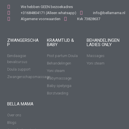
We hebben GEEN bezoekadres
+31684804171 (Alleen whatsapp)
info@bellamama.nl
Algemene voorwaarden
Kvk 73828637
ZWANGERSCHA
KRAAMTIJD &
BEHANDELINGEN
P
BABY
LADIES ONLY
Eendaagse
Post partum Doula
Massages
bevalcursus
Behandelingen
Yoni steam
Doula support
Yoni steam
Zwangerschapsmassage
Babymassage
Baby spelyoga
Borstvoeding
BELLA MAMA
Over ons
Blogs