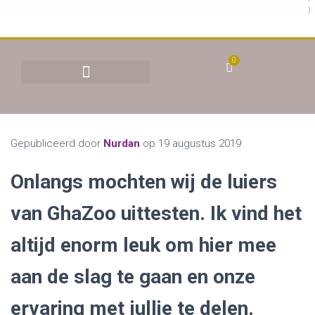
)
0
BEHANDELINGEN & TARIEVEN
YONI STOMEN (VAGINAAL STOMEN)
Gepubliceerd door
Nurdan
op
19 augustus 2019
Onlangs mochten wij de luiers
van GhaZoo uittesten. Ik vind het
altijd enorm leuk om hier mee
aan de slag te gaan en onze
ervaring met jullie te delen.