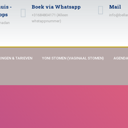
uis -
Boek via Whatsapp
Mail
ops
+31684804171 (Alleen
info@bella
whstappnummer)
amadan
INGEN & TARIEVEN
YONI STOMEN (VAGINAAL STOMEN)
AGEND