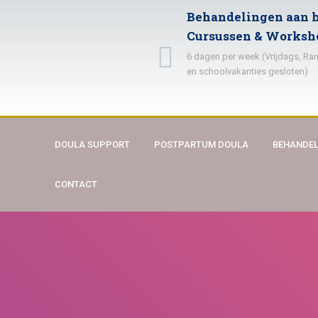
Behandelingen aan h
Cursussen & Worksh
6 dagen per week (Vrijdags, R
en schoolvakanties gesloten)
DOULA SUPPORT
POSTPARTUM DOULA
BEHANDEL
CONTACT