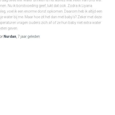
e dag twee liter water drinken is het advies wat velen van ons wel
nen. Nu ik borstvoeding geef, lukt dat ook. Zodra ik Liyana
leg, voel ik een enorme dorst opkomen. Daarom heb ik altijd een
sje water bij me. Maar hoe zit het dan met baby’s? Zeker met deze
peraturen vragen ouders zich af of ze hun baby niet extra water
ten geven.
or
Nurdan
,
7 jaar
geleden