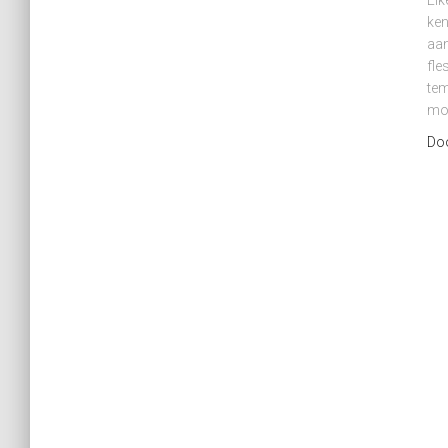
Elk
ken
aan
fle
tem
moe
Do