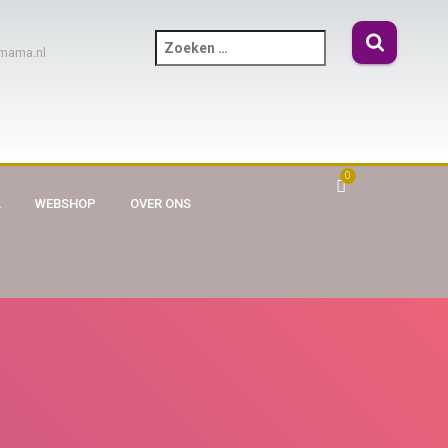
mama.nl
0
A
WEBSHOP
OVER ONS