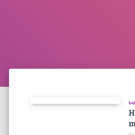
BA
H
m