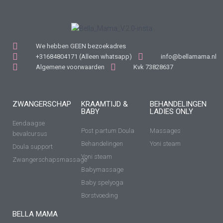
We hebben GEEN bezoekadres
+31684804171 (Alleen whatsapp)
info@bellamama.nl
Algemene voorwaarden
Kvk 73828637
ZWANGERSCHAP
KRAAMTIJD &
BEHANDELINGEN
BABY
LADIES ONLY
Eendaagse
Post partum Doula
Massages
bevalcursus
Behandelingen
Yoni steam
Doula support
Yoni steam
Zwangerschapsmassage
Babymassage
Baby spelyoga
Borstvoeding
BELLA MAMA