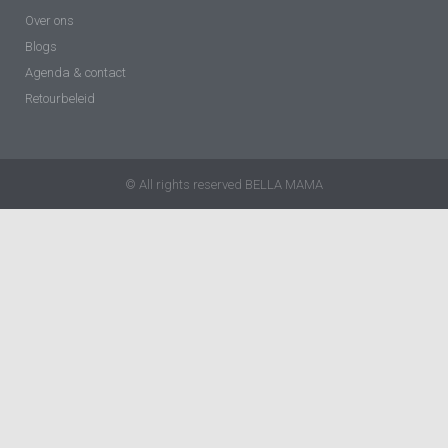
Over ons
Blogs
Agenda & contact
Retourbeleid
© All rights reserved BELLA MAMA