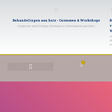
Behandelingen aan huis - Cursussen & Workshops
B
v
6 dagen per week (Vrijdags, Ramadan en schoolvakanties gesloten)
W
+
(A
w
0
BEHANDELINGEN & TARIEVEN
YONI STOMEN (VAGINAAL STOMEN)