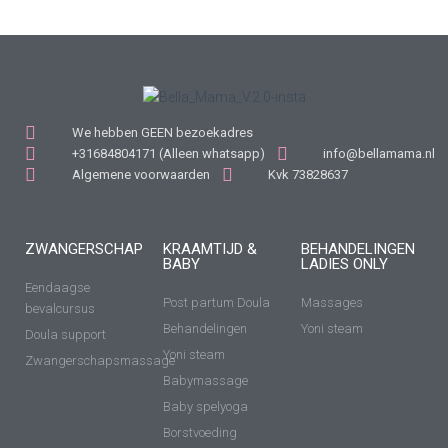
We hebben GEEN bezoekadres
+31684804171 (Alleen whatsapp)
info@bellamama.nl
Algemene voorwaarden
Kvk 73828637
ZWANGERSCHAP
KRAAMTIJD &
BEHANDELINGEN
BABY
LADIES ONLY
Eendaagse
Post partum Doula
Massages
bevalcursus
Behandelingen
Yoni steam
Doula support
Yoni steam
Zwangerschapsmassage
Babymassage
Baby spelyoga
Borstvoeding