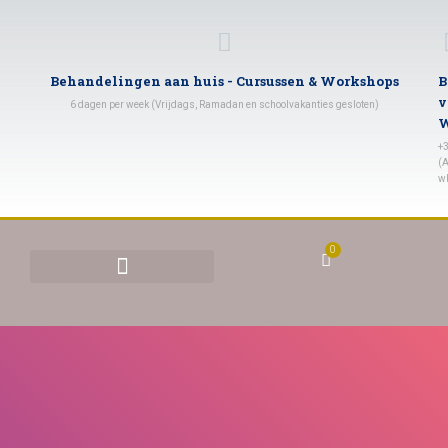
Behandelingen aan huis - Cursussen & Workshops
B
v
6 dagen per week (Vrijdags, Ramadan en schoolvakanties gesloten)
W
+
(A
w
0
BEHANDELINGEN & TARIEVEN
YONI STOMEN (VAGINAAL STOMEN)