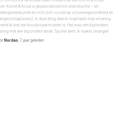
2018 mocht ik de koude baarmoederthee van Korrel & Kruid
ten. Korrel & Kruid is gespecialiseerd in islamitische – en
idengeneeskunde en richt zich vooral op vrouwengezondheid en
ngerschap(wens). In deze blog deel ik nogmaals mijn ervaring
vertel ik wat een koude baarmoeder is. Het was een bijzondere
aring met een bijzondere einde. Spoiler alert: ik raakte zwanger!
or
Nurdan
,
7 jaar
geleden