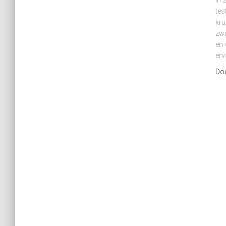
In 
tes
kru
zwa
en 
erv
Do