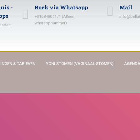
uis -
Boek via Whatsapp
Mail
ops
+31684804171 (Alleen
info@bella
whstappnummer)
amadan
INGEN & TARIEVEN
YONI STOMEN (VAGINAAL STOMEN)
AGEND