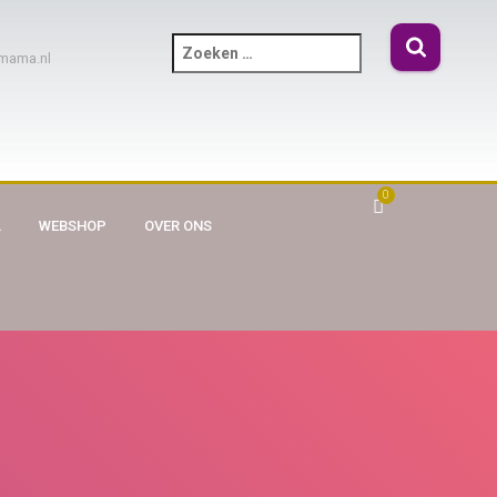
mama.nl
0
A
WEBSHOP
OVER ONS