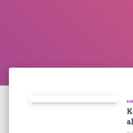
BA
K
a