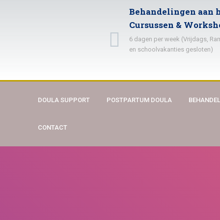
Behandelingen aan h
Cursussen & Worksh
6 dagen per week (Vrijdags, R
en schoolvakanties gesloten)
DOULA SUPPORT
POSTPARTUM DOULA
BEHANDEL
CONTACT