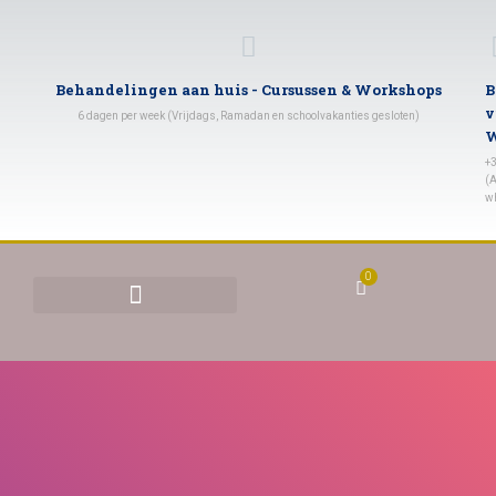
Behandelingen aan huis - Cursussen & Workshops
B
v
6 dagen per week (Vrijdags, Ramadan en schoolvakanties gesloten)
W
+
(A
w
0
BEHANDELINGEN & TARIEVEN
YONI STOMEN (VAGINAAL STOMEN)