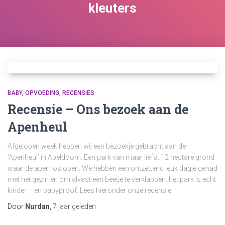
kleuters
BABY
OPVOEDING
RECENSIES
Recensie – Ons bezoek aan de
Apenheul
Afgelopen week hebben wij een bezoekje gebracht aan de
‘Apenheul’ in Apeldoorn. Een park van maar liefst 12 hectare grond
waar de apen loslopen. We hebben een ontzettend leuk dagje gehad
met het gezin en om alvast een beetje te verklappen: het park is echt
kinder – en babyproof. Lees hieronder onze recensie.
Door
Nurdan
,
7 jaar
geleden