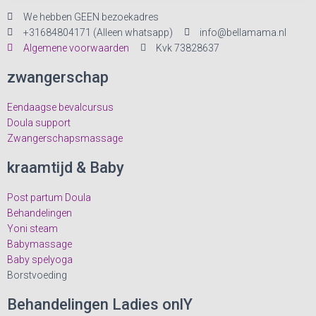
We hebben GEEN bezoekadres
+31684804171 (Alleen whatsapp)
info@bellamama.nl
Algemene voorwaarden
Kvk 73828637
zwangerschap
Eendaagse bevalcursus
Doula support
Zwangerschapsmassage
kraamtijd & Baby
Post partum Doula
Behandelingen
Yoni steam
Babymassage
Baby spelyoga
Borstvoeding
Behandelingen Ladies onlY