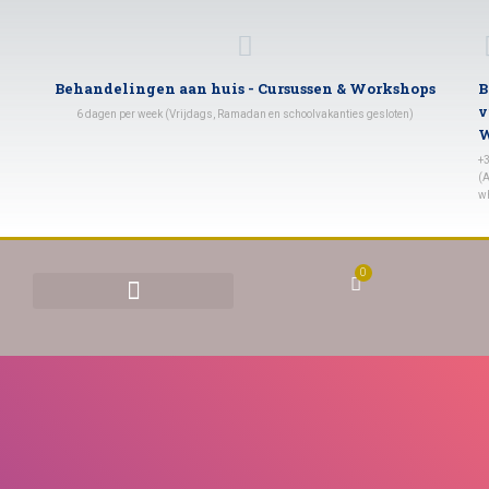
Behandelingen aan huis - Cursussen & Workshops
B
v
6 dagen per week (Vrijdags, Ramadan en schoolvakanties gesloten)
W
+
(A
w
0
BEHANDELINGEN & TARIEVEN
YONI STOMEN (VAGINAAL STOMEN)