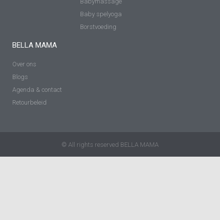
Babymassage
Baby spelyoga
Borstvoeding
BELLA MAMA
Over ons
Blogs
Agenda & contact
Retourbeleid
© All rights reserved BELLA MAMA