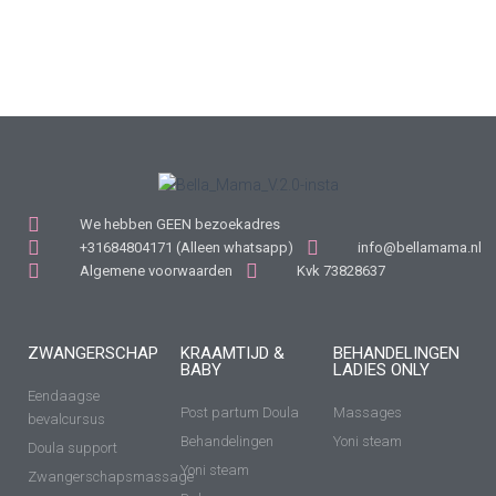
We hebben GEEN bezoekadres
+31684804171 (Alleen whatsapp)
info@bellamama.nl
Algemene voorwaarden
Kvk 73828637
ZWANGERSCHAP
KRAAMTIJD &
BEHANDELINGEN
BABY
LADIES ONLY
Eendaagse
Post partum Doula
Massages
bevalcursus
Behandelingen
Yoni steam
Doula support
Yoni steam
Zwangerschapsmassage