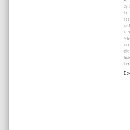
Alt
zij
kre
res
de 
ik 
Van
eeu
pla
tij
ken
Do