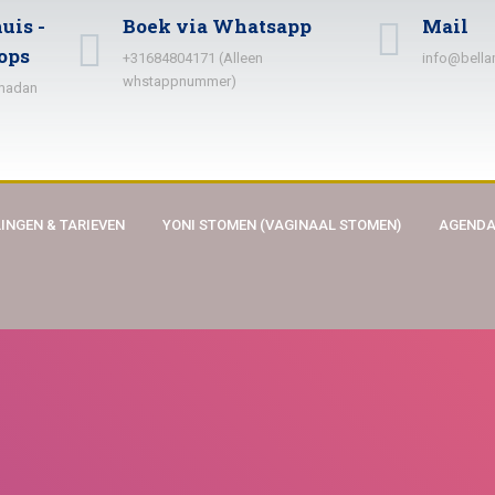
uis -
Boek via Whatsapp
Mail
ops
+31684804171 (Alleen
info@bella
whstappnummer)
amadan
INGEN & TARIEVEN
YONI STOMEN (VAGINAAL STOMEN)
AGEND