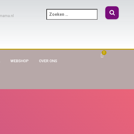
mama.nl
0
A
WEBSHOP
OVER ONS