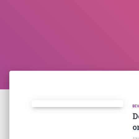
BE
D
o