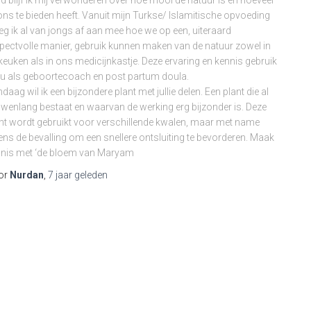
ijd blijf ik mij verwonderen over hoe mooi de natuur is en hoeveel
 ons te bieden heeft. Vanuit mijn Turkse/ Islamitische opvoeding
eg ik al van jongs af aan mee hoe we op een, uiteraard
pectvolle manier, gebruik kunnen maken van de natuur zowel in
keuken als in ons medicijnkastje. Deze ervaring en kennis gebruik
nu als geboortecoach en post partum doula.
daag wil ik een bijzondere plant met jullie delen. Een plant die al
wenlang bestaat en waarvan de werking erg bijzonder is. Deze
nt wordt gebruikt voor verschillende kwalen, maar met name
dens de bevalling om een snellere ontsluiting te bevorderen. Maak
nis met ‘de bloem van Maryam
or
Nurdan
,
7 jaar
geleden