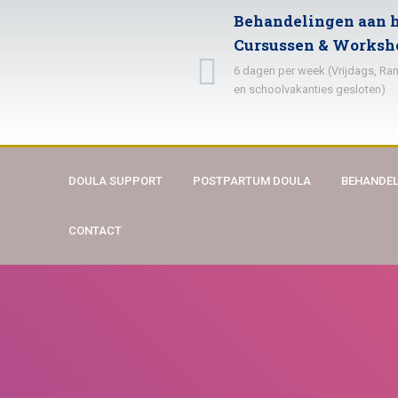
Behandelingen aan h
Cursussen & Worksh
6 dagen per week (Vrijdags, R
en schoolvakanties gesloten)
DOULA SUPPORT
POSTPARTUM DOULA
BEHANDEL
CONTACT