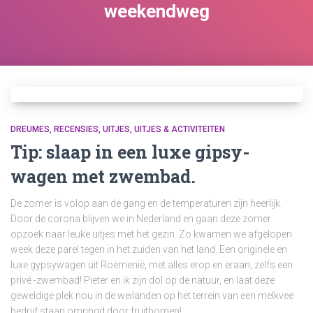
weekendweg
DREUMES
RECENSIES
UITJES
UITJES & ACTIVITEITEN
Tip: slaap in een luxe gipsy-
wagen met zwembad.
De zomer is volop aan de gang en de temperaturen zijn heerlijk.
Door de corona blijven we in Nederland en gaan deze zomer
opzoek naar leuke uitjes met het gezin. Zo kwamen we afgelopen
week deze parel tegen in het zuiden van het land. Een originele en
luxe gypsywagen uit Roemenië, met alles erop en eraan, zelfs een
privé -zwembad! Pieter en ik zijn dol op de natuur, en laat deze
geweldige plek nou in de weilanden op het terrein van een melkvee
bedrijf staan omringd door fruitbomen!