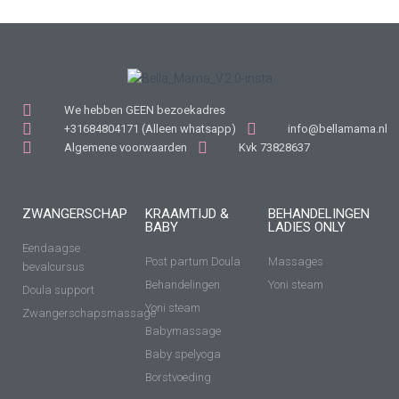
We hebben GEEN bezoekadres
+31684804171 (Alleen whatsapp)
info@bellamama.nl
Algemene voorwaarden
Kvk 73828637
ZWANGERSCHAP
KRAAMTIJD &
BEHANDELINGEN
BABY
LADIES ONLY
Eendaagse
Post partum Doula
Massages
bevalcursus
Behandelingen
Yoni steam
Doula support
Yoni steam
Zwangerschapsmassage
Babymassage
Baby spelyoga
Borstvoeding