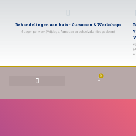
Behandelingen aan huis - Cursussen & Workshops
B
v
6 dagen per week (Vrijdags, Ramadan en schoolvakanties gesloten)
W
+
(A
w
0
BEHANDELINGEN & TARIEVEN
YONI STOMEN (VAGINAAL STOMEN)