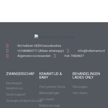
We hebben GEEN bezoekadres
+31684804171 (Alleen whatsapp)
info@bellamama.nl
Algemene voorwaarden
Kvk 73828637
ZWANGERSCHAP
KRAAMTIJD &
BEHANDELINGEN
BABY
LADIES ONLY
Eendaagse
Post partum Doula
Massages
bevalcursus
Behandelingen
Yoni steam
Doula support
Yoni steam
Zwangerschapsmassage
Babymassage