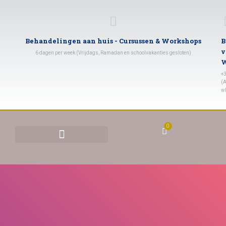
Behandelingen aan huis - Cursussen & Workshops
B
v
6 dagen per week (Vrijdags, Ramadan en schoolvakanties gesloten)
W
+
(A
w
0
BEHANDELINGEN & TARIEVEN
YONI STOMEN (VAGINAAL STOMEN)