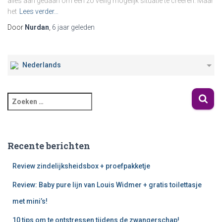
alles aan gedaan om een zo veilig mogelijk situatie te creëren. Maar
het
Lees verder…
Door
Nurdan
,
6 jaar
geleden
Nederlands
Recente berichten
Review zindelijksheidsbox + proefpakketje
Review: Baby pure lijn van Louis Widmer + gratis toilettasje
met mini’s!
10 tips om te ontstressen tijdens de zwangerschap!