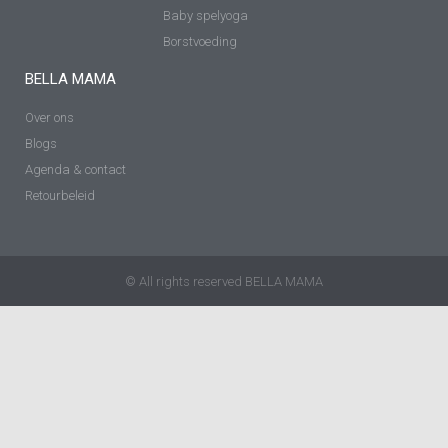
Baby spelyoga
Borstvoeding
BELLA MAMA
Over ons
Blogs
Agenda & contact
Retourbeleid
© All rights reserved BELLA MAMA