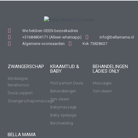
We hebben GEEN bezoekadres
+31684804171 (Alleen whatsapp)
info@bellamama.nl
Algemene voorwaarden
Kvk 73828637
ZWANGERSCHAP
KRAAMTIJD &
BEHANDELINGEN
BABY
LADIES ONLY
Eendaagse
Post partum Doula
Massages
bevalcursus
Behandelingen
Yoni steam
Doula support
Yoni steam
Zwangerschapsmassage
Babymassage
Baby spelyoga
Borstvoeding
BELLA MAMA