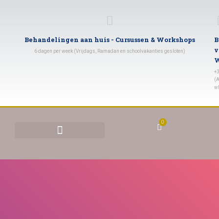
Behandelingen aan huis - Cursussen & Workshops
B
v
6 dagen per week (Vrijdags, Ramadan en schoolvakanties gesloten)
W
+
(A
w
0
BEHANDELINGEN & TARIEVEN
YONI STOMEN (VAGINAAL STOMEN)