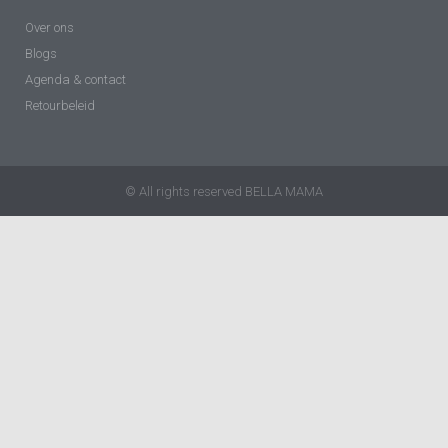
Over ons
Blogs
Agenda & contact
Retourbeleid
© All rights reserved BELLA MAMA