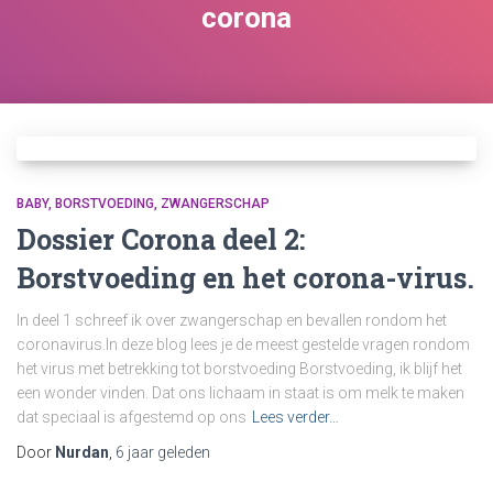
corona
BABY
BORSTVOEDING
ZWANGERSCHAP
Dossier Corona deel 2:
Borstvoeding en het corona-virus.
In deel 1 schreef ik over zwangerschap en bevallen rondom het
coronavirus.In deze blog lees je de meest gestelde vragen rondom
het virus met betrekking tot borstvoeding Borstvoeding, ik blijf het
een wonder vinden. Dat ons lichaam in staat is om melk te maken
dat speciaal is afgestemd op ons
Lees verder…
Door
Nurdan
,
6 jaar
geleden