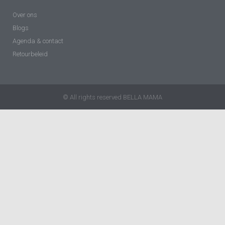
Over ons
Blogs
Agenda & contact
Retourbeleid
© All rights reserved BELLA MAMA