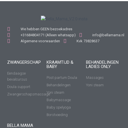
We hebben GEEN bezoekadres
+31684804171 (Alleen whatsapp)
info@bellamama.nl
Algemene voorwaarden
Kvk 73828637
ZWANGERSCHAP
KRAAMTIJD &
BEHANDELINGEN
BABY
LADIES ONLY
Eendaagse
Post partum Doula
Massages
bevalcursus
Behandelingen
Yoni steam
Doula support
Yoni steam
Zwangerschapsmassage
Babymassage
Baby spelyoga
Borstvoeding
BELLA MAMA