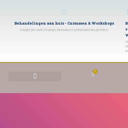
Behandelingen aan huis - Cursussen & Workshops
B
v
6 dagen per week (Vrijdags, Ramadan en schoolvakanties gesloten)
W
+
(A
w
0
BEHANDELINGEN & TARIEVEN
YONI STOMEN (VAGINAAL STOMEN)