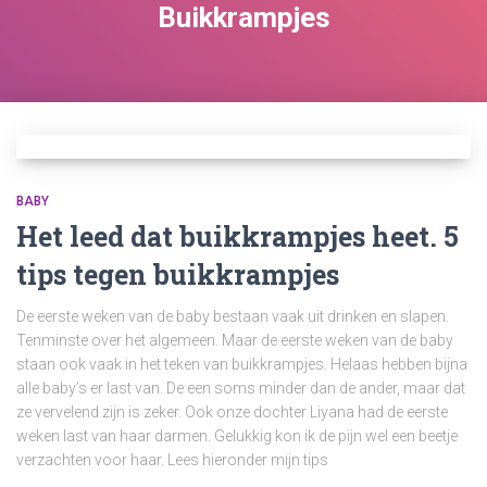
Buikkrampjes
BABY
Het leed dat buikkrampjes heet. 5
tips tegen buikkrampjes
De eerste weken van de baby bestaan vaak uit drinken en slapen.
Tenminste over het algemeen. Maar de eerste weken van de baby
staan ook vaak in het teken van buikkrampjes. Helaas hebben bijna
alle baby’s er last van. De een soms minder dan de ander, maar dat
ze vervelend zijn is zeker. Ook onze dochter Liyana had de eerste
weken last van haar darmen. Gelukkig kon ik de pijn wel een beetje
verzachten voor haar. Lees hieronder mijn tips