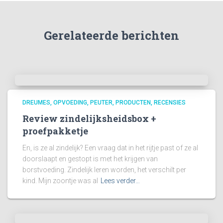
Gerelateerde berichten
DREUMES
OPVOEDING
PEUTER
PRODUCTEN
RECENSIES
Review zindelijksheidsbox +
proefpakketje
En, is ze al zindelijk? Een vraag dat in het rijtje past of ze al
doorslaapt en gestopt is met het krijgen van
borstvoeding. Zindelijk leren worden, het verschilt per
kind. Mijn zoontje was al
Lees verder…