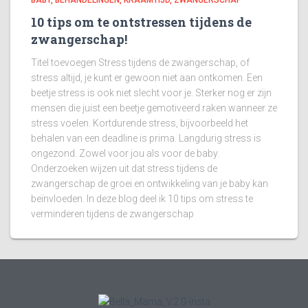
BABY
BEHANDELINGEN
KRAAMTIJD
ZWANGERSCHAP
10 tips om te ontstressen tijdens de
zwangerschap!
Titel toevoegen Stress tijdens de zwangerschap, of
stress altijd, je kunt er gewoon niet aan ontkomen. Een
beetje stress is ook niet slecht voor je. Sterker nog er zijn
mensen die juist een beetje gemotiveerd raken wanneer ze
stress voelen. Kortdurende stress, bijvoorbeeld het
behalen van een deadline is prima. Langdurig stress is
ongezond. Zowel voor jou als voor de baby.
Onderzoeken wijzen uit dat stress tijdens de
zwangerschap de groei en ontwikkeling van je baby kan
beïnvloeden. In deze blog deel ik 10 tips om stress te
verminderen tijdens de zwangerschap