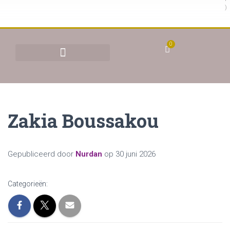
)
0
BEHANDELINGEN & TARIEVEN
YONI STOMEN (VAGINAAL STOMEN)
Zakia Boussakou
Gepubliceerd door
Nurdan
op
30 juni 2026
Categorieën: