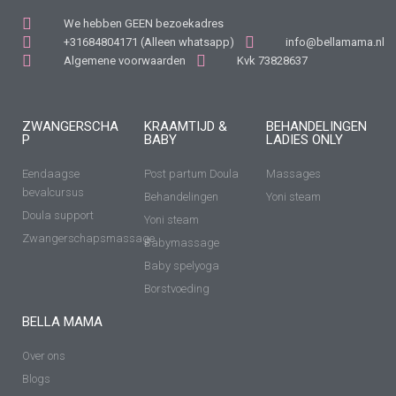
We hebben GEEN bezoekadres
+31684804171 (Alleen whatsapp)
info@bellamama.nl
Algemene voorwaarden
Kvk 73828637
ZWANGERSCHA
KRAAMTIJD &
BEHANDELINGEN
P
BABY
LADIES ONLY
Eendaagse
Post partum Doula
Massages
bevalcursus
Behandelingen
Yoni steam
Doula support
Yoni steam
Zwangerschapsmassage
Babymassage
Baby spelyoga
Borstvoeding
BELLA MAMA
Over ons
Blogs