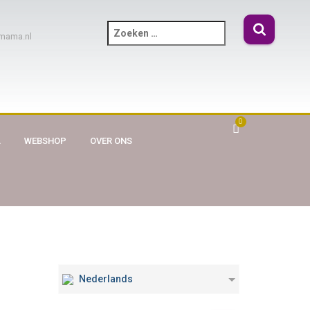
mama.nl
0
A
WEBSHOP
OVER ONS
Nederlands