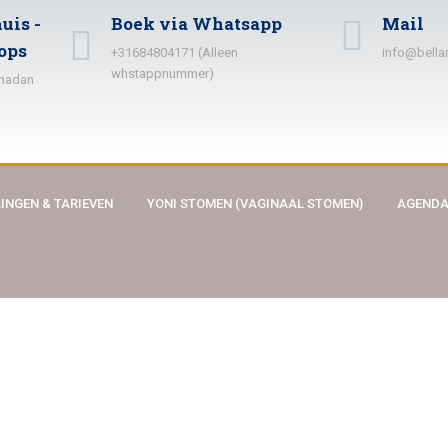
uis -
Boek via Whatsapp
Mail
ops
+31684804171 (Alleen
info@bella
whstappnummer)
amadan
INGEN & TARIEVEN
YONI STOMEN (VAGINAAL STOMEN)
AGEND