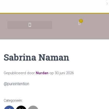
)
0
BEHANDELINGEN & TARIEVEN
YONI STOMEN (VAGINAAL STOMEN)
Sabrina Naman
Gepubliceerd door
Nurdan
op
30 juni 2026
@pureintention
Categorieën: