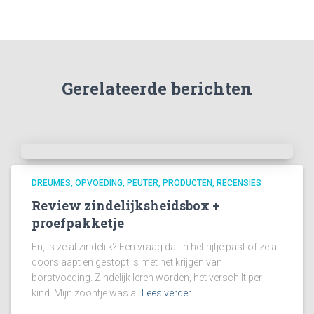
Gerelateerde berichten
DREUMES
OPVOEDING
PEUTER
PRODUCTEN
RECENSIES
Review zindelijksheidsbox +
proefpakketje
En, is ze al zindelijk? Een vraag dat in het rijtje past of ze al
doorslaapt en gestopt is met het krijgen van
borstvoeding. Zindelijk leren worden, het verschilt per
kind. Mijn zoontje was al
Lees verder…