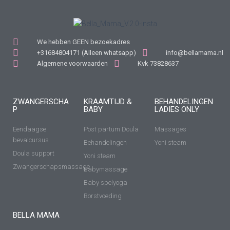
We hebben GEEN bezoekadres
+31684804171 (Alleen whatsapp)
info@bellamama.nl
Algemene voorwaarden
Kvk 73828637
ZWANGERSCHA
KRAAMTIJD &
BEHANDELINGEN
P
BABY
LADIES ONLY
Eendaagse
Post partum Doula
Massages
bevalcursus
Behandelingen
Yoni steam
Doula support
Yoni steam
Zwangerschapsmassage
Babymassage
Baby spelyoga
Borstvoeding
BELLA MAMA