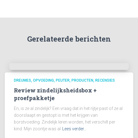
Gerelateerde berichten
DREUMES
OPVOEDING
PEUTER
PRODUCTEN
RECENSIES
Review zindelijksheidsbox +
proefpakketje
En, is ze al zindelijk? Een vraag dat in het rijtje past of ze al
doorslaapt en gestopt is met het krijgen van
borstvoeding. Zindelijk leren worden, het verschilt per
kind. Mijn zoontje was al
Lees verder…