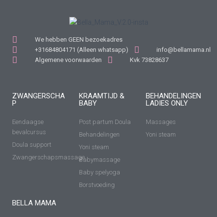
We hebben GEEN bezoekadres
+31684804171 (Alleen whatsapp)
info@bellamama.nl
Algemene voorwaarden
Kvk 73828637
ZWANGERSCHA
KRAAMTIJD &
BEHANDELINGEN
P
BABY
LADIES ONLY
Eendaagse
Post partum Doula
Massages
bevalcursus
Behandelingen
Yoni steam
Doula support
Yoni steam
Zwangerschapsmassage
Babymassage
Baby spelyoga
Borstvoeding
BELLA MAMA