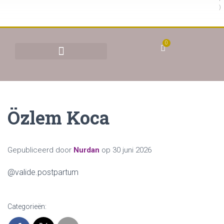
)
0
BEHANDELINGEN & TARIEVEN
YONI STOMEN (VAGINAAL STOMEN)
Özlem Koca
Gepubliceerd door
Nurdan
op
30 juni 2026
@valide.postpartum
Categorieën: