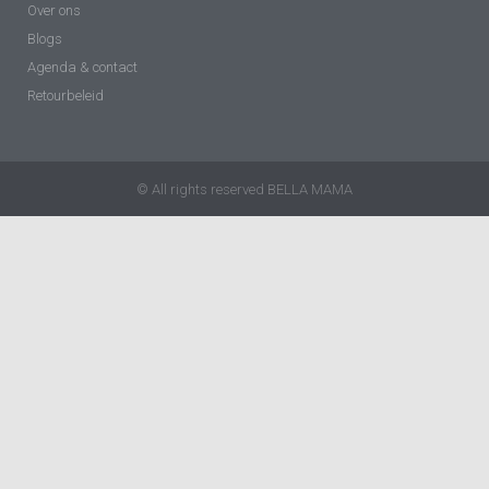
Over ons
Blogs
Agenda & contact
Retourbeleid
© All rights reserved BELLA MAMA