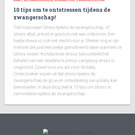
BABY
BEHANDELINGEN
KRAAMTIJD
ZWANGERSCHAP
10 tips om te ontstressen tijdens de
zwangerschap!
Titel toevoegen Stress tijdens de zwangerschap, of
stress altijd, je kunt er gewoon niet aan ontkomen. Een
beetje stress is ook niet slecht voor je. Sterker nog er zijn
mensen die juist een beetje gemotiveerd raken wanneer ze
stress voelen. Kortdurende stress, bijvoorbeeld het
behalen van een deadline is prima. Langdurig stress is
ongezond. Zowel voor jou als voor de baby.
Onderzoeken wijzen uit dat stress tijdens de
zwangerschap de groei en ontwikkeling van je baby kan
beïnvloeden. In deze blog deel ik 10 tips om stress te
verminderen tijdens de zwangerschap