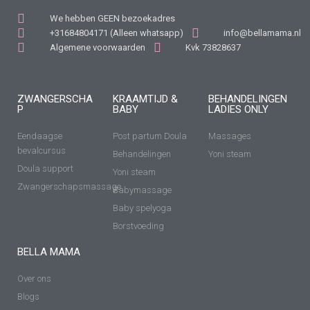
We hebben GEEN bezoekadres
+31684804171 (Alleen whatsapp)
info@bellamama.nl
Algemene voorwaarden
Kvk 73828637
ZWANGERSCHA
KRAAMTIJD &
BEHANDELINGEN
P
BABY
LADIES ONLY
Eendaagse
Post partum Doula
Massages
bevalcursus
Behandelingen
Yoni steam
Doula support
Yoni steam
Zwangerschapsmassage
Babymassage
Baby spelyoga
Borstvoeding
BELLA MAMA
Over ons
Blogs