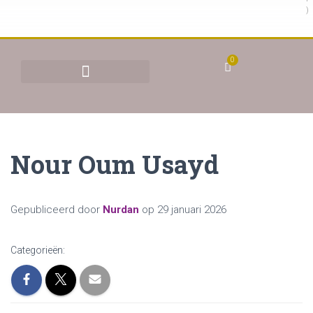
)
0
BEHANDELINGEN & TARIEVEN
YONI STOMEN (VAGINAAL STOMEN)
Nour Oum Usayd
Gepubliceerd door
Nurdan
op
29 januari 2026
Categorieën: