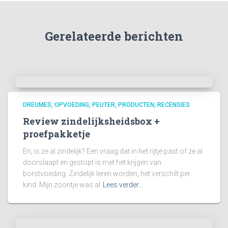
Gerelateerde berichten
DREUMES
OPVOEDING
PEUTER
PRODUCTEN
RECENSIES
Review zindelijksheidsbox +
proefpakketje
En, is ze al zindelijk? Een vraag dat in het rijtje past of ze al
doorslaapt en gestopt is met het krijgen van
borstvoeding. Zindelijk leren worden, het verschilt per
kind. Mijn zoontje was al
Lees verder…