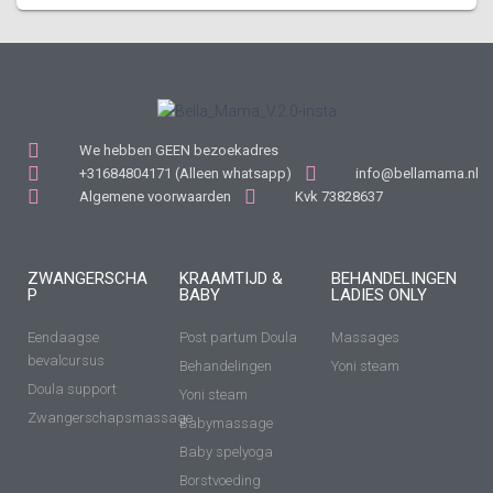
We hebben GEEN bezoekadres
+31684804171 (Alleen whatsapp)
info@bellamama.nl
Algemene voorwaarden
Kvk 73828637
ZWANGERSCHA
KRAAMTIJD &
BEHANDELINGEN
P
BABY
LADIES ONLY
Eendaagse
Post partum Doula
Massages
bevalcursus
Behandelingen
Yoni steam
Doula support
Yoni steam
Zwangerschapsmassage
Babymassage
Baby spelyoga
Borstvoeding