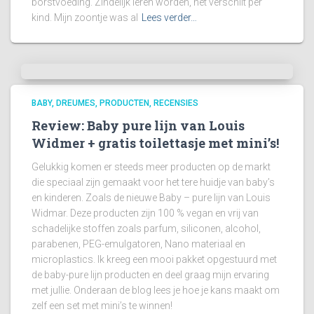
borstvoeding. Zindelijk leren worden, het verschilt per
kind. Mijn zoontje was al
Lees verder…
BABY
DREUMES
PRODUCTEN
RECENSIES
Review: Baby pure lijn van Louis
Widmer + gratis toilettasje met mini’s!
Gelukkig komen er steeds meer producten op de markt
die speciaal zijn gemaakt voor het tere huidje van baby’s
en kinderen. Zoals de nieuwe Baby – pure lijn van Louis
Widmar. Deze producten zijn 100 % vegan en vrij van
schadelijke stoffen zoals parfum, siliconen, alcohol,
parabenen, PEG-emulgatoren, Nano materiaal en
microplastics. Ik kreeg een mooi pakket opgestuurd met
de baby-pure lijn producten en deel graag mijn ervaring
met jullie. Onderaan de blog lees je hoe je kans maakt om
zelf een set met mini’s te winnen!