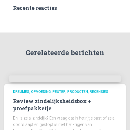
Recente reacties
Gerelateerde berichten
DREUMES
OPVOEDING
PEUTER
PRODUCTEN
RECENSIES
Review zindelijksheidsbox +
proefpakketje
En, is ze al zindelijk? Een vraag dat in het rijtje past of ze al
doorslaapt en gestopt is met het krijgen van