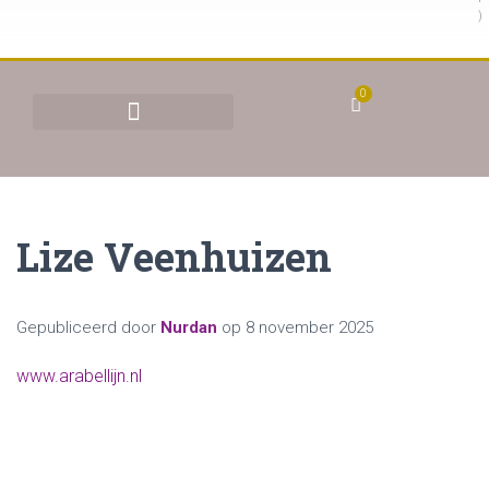
)
0
BEHANDELINGEN & TARIEVEN
YONI STOMEN (VAGINAAL STOMEN)
Lize Veenhuizen
Gepubliceerd door
Nurdan
op
8 november 2025
www.arabellijn.nl