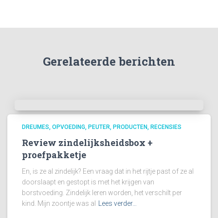
Gerelateerde berichten
DREUMES
OPVOEDING
PEUTER
PRODUCTEN
RECENSIES
Review zindelijksheidsbox +
proefpakketje
En, is ze al zindelijk? Een vraag dat in het rijtje past of ze al
doorslaapt en gestopt is met het krijgen van
borstvoeding. Zindelijk leren worden, het verschilt per
kind. Mijn zoontje was al
Lees verder…