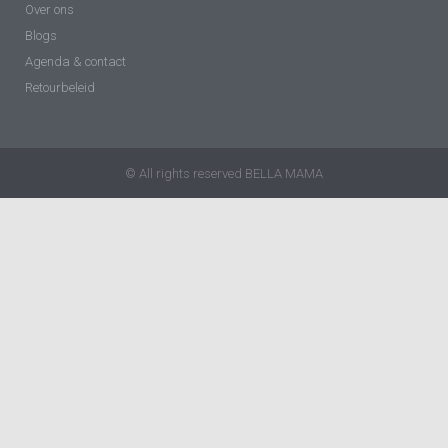
Over ons
Blogs
Agenda & contact
Retourbeleid
© All rights reserved BELLA MAMA