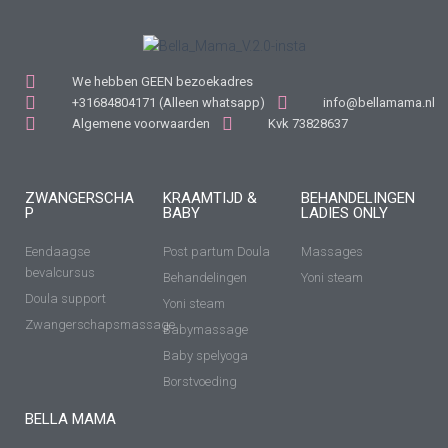
We hebben GEEN bezoekadres
+31684804171 (Alleen whatsapp)
info@bellamama.nl
Algemene voorwaarden
Kvk 73828637
ZWANGERSCHA
KRAAMTIJD &
BEHANDELINGEN
P
BABY
LADIES ONLY
Eendaagse
Post partum Doula
Massages
bevalcursus
Behandelingen
Yoni steam
Doula support
Yoni steam
Zwangerschapsmassage
Babymassage
Baby spelyoga
Borstvoeding
BELLA MAMA