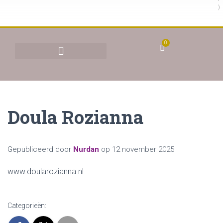
)
0
BEHANDELINGEN & TARIEVEN
YONI STOMEN (VAGINAAL STOMEN)
Doula Rozianna
Gepubliceerd door
Nurdan
op
12 november 2025
www.doularozianna.nl
Categorieën: