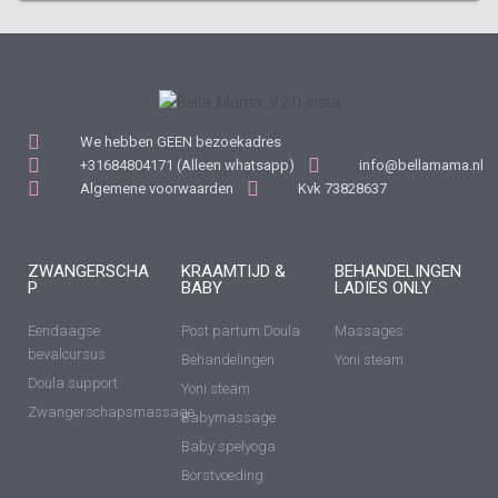
We hebben GEEN bezoekadres
+31684804171 (Alleen whatsapp)
info@bellamama.nl
Algemene voorwaarden
Kvk 73828637
ZWANGERSCHA
KRAAMTIJD &
BEHANDELINGEN
P
BABY
LADIES ONLY
Eendaagse
Post partum Doula
Massages
bevalcursus
Behandelingen
Yoni steam
Doula support
Yoni steam
Zwangerschapsmassage
Babymassage
Baby spelyoga
Borstvoeding