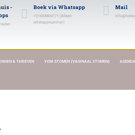
uis -
Boek via Whatsapp
Mail
ops
+31684804171 (Alleen
info@bella
whstappnummer)
amadan
INGEN & TARIEVEN
YONI STOMEN (VAGINAAL STOMEN)
AGEND
d