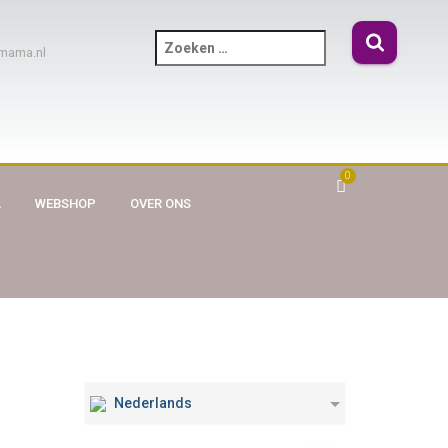
mama.nl
0
A
WEBSHOP
OVER ONS
Nederlands