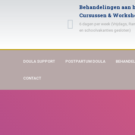
Behandelingen aan h
Cursussen & Worksh
6 dagen per week (Vrijdags, R
en schoolvakanties gesloten)
DOULA SUPPORT
POSTPARTUM DOULA
BEHANDEL
CONTACT