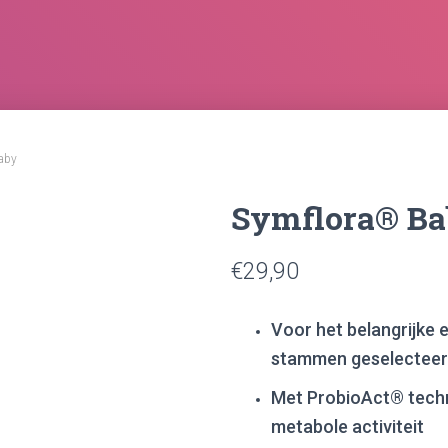
aby
Symflora® B
€
29,90
Voor het belangrijke 
stammen geselecteer
Met ProbioAct® techno
metabole activiteit