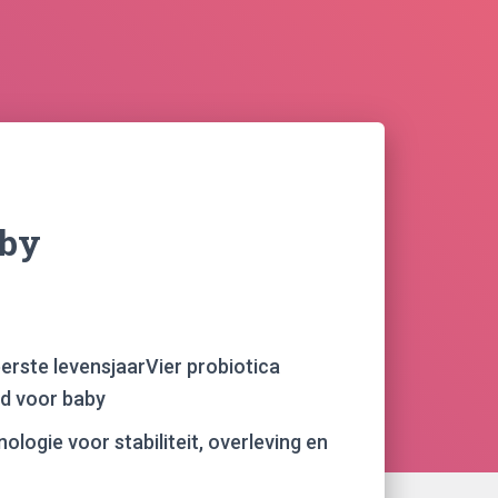
aby
eerste levensjaarVier probiotica
d voor baby
logie voor stabiliteit, overleving en