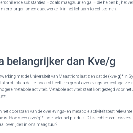
rschillende substanties – zoals maagzuur en gal – die helpen bij het verte
e micro-organismen daadwerkelijk in het lichaam terechtkomen.
ca belangrijker dan Kve/g
erking met de Universiteit van Maastricht laat zien dat de (kve/g)* in
et aantal probiotica dat je inneemt heeft een groot overlevingspercentage
gere metabole activiteit. Metabole activiteit staat kort gezegd voor het
gen.
n het doorstaan van de overlevings- en metabole activiteitstest relevan
is. Hoe meer (kve/g)*, hoe beter het product. Dit is echter een misvers
aal overlijden in ons maagzuur?