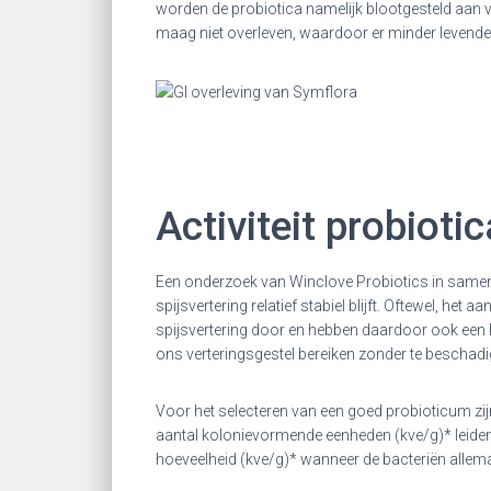
worden de probiotica namelijk blootgesteld aan ve
maag niet overleven, waardoor er minder levend
Activiteit probioti
Een onderzoek van Winclove Probiotics in samenw
spijsvertering relatief stabiel blijft. Oftewel, h
spijsvertering door en hebben daardoor ook een ho
ons verteringsgestel bereiken zonder te beschadi
Voor het selecteren van een goed probioticum zij
aantal kolonievormende eenheden (kve/g)* leidend 
hoeveelheid (kve/g)* wanneer de bacteriën allem