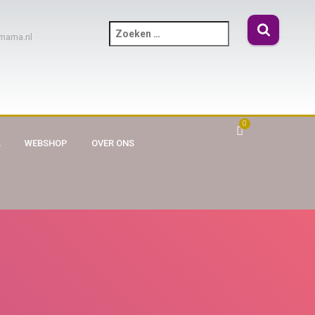
mama.nl
0
A
WEBSHOP
OVER ONS