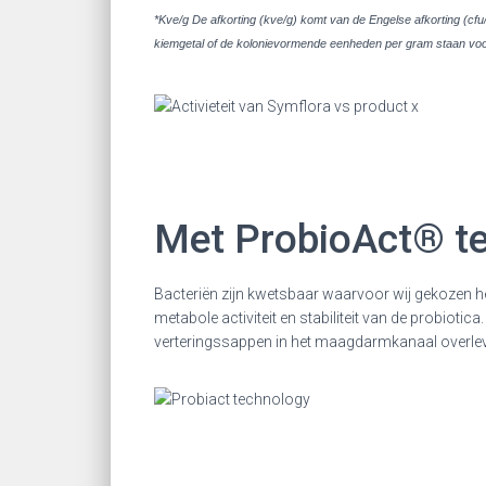
*Kve/g De afkorting (kve/g) komt van de Engelse afkorting (cf
kiemgetal of de kolonievormende eenheden per gram staan voor
Met ProbioAct® t
Bacteriën zijn kwetsbaar waarvoor wij gekozen he
metabole activiteit en stabiliteit van de probiot
verteringssappen in het maagdarmkanaal overle