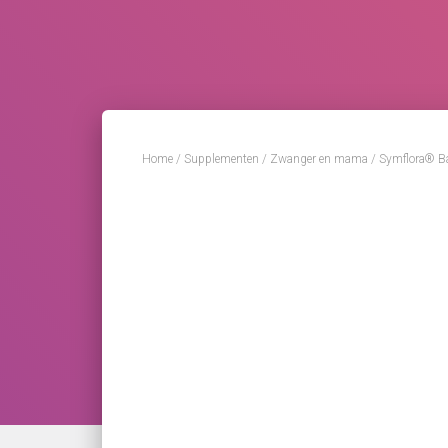
Home
/
Supplementen
/
Zwanger en mama
/ Symflora® B