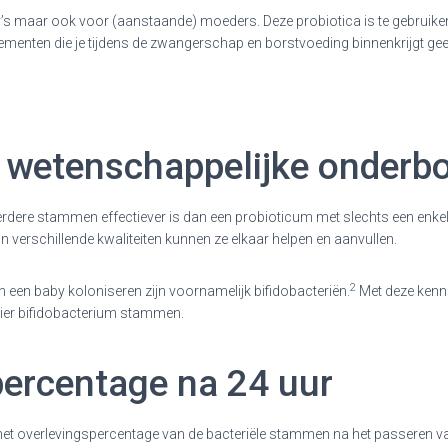
y’s maar ook voor (aanstaande) moeders. Deze probiotica is te gebruik
menten die je tijdens de zwangerschap en borstvoeding binnenkrijgt gee
 wetenschappelijke onderb
rdere stammen effectiever is dan een probioticum met slechts een enke
verschillende kwaliteiten kunnen ze elkaar helpen en aanvullen.
2
 een baby koloniseren zijn voornamelijk bifidobacteriën.
Met deze kenn
vier bifidobacterium stammen.
percentage na 24 uur
s het overlevingspercentage van de bacteriële stammen na het passeren va