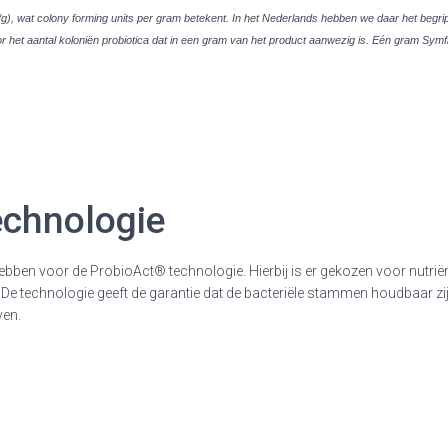
u/g), wat colony forming units per gram betekent. In het Nederlands hebben we daar het be
 het aantal koloniën probiotica dat in een gram van het product aanwezig is. Eén gram Symf
echnologie
bben voor de ProbioAct® technologie. Hierbij is er gekozen voor nutriënt
ica. De technologie geeft de garantie dat de bacteriële stammen houdbaar 
ven.