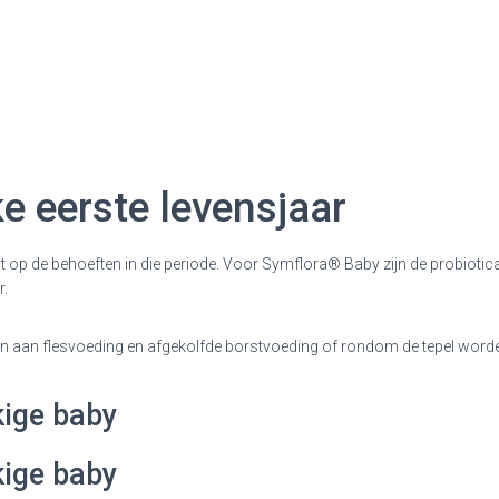
ke eerste levensjaar
luit op de behoeften in die periode. Voor Symflora® Baby zijn de probiot
r.
n aan flesvoeding en afgekolfde borstvoeding of rondom de tepel worde
kige baby
kige baby