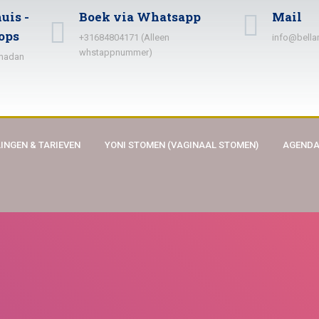
uis -
Boek via Whatsapp
Mail
ops
+31684804171 (Alleen
info@bella
whstappnummer)
amadan
INGEN & TARIEVEN
YONI STOMEN (VAGINAAL STOMEN)
AGEND