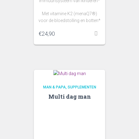
immuunsysteem van kinderen*
Met vitamine K2 (menaQ7®)
voor de bloedstolling en botten*
€
24,90
MAN & PAPA
SUPPLEMENTEN
Multi dag man
Wat zijn de
voordelen?