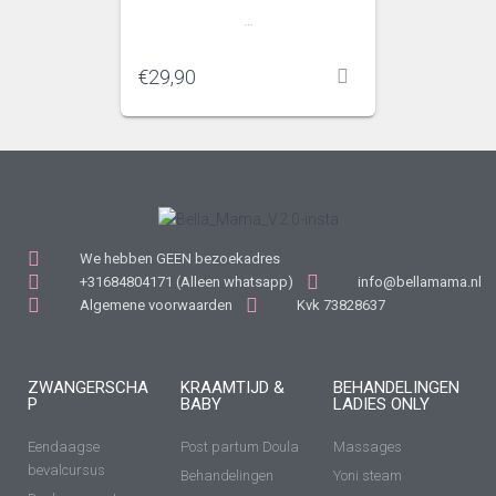
…
€
29,90
We hebben GEEN bezoekadres
+31684804171 (Alleen whatsapp)
info@bellamama.nl
Algemene voorwaarden
Kvk 73828637
ZWANGERSCHA
KRAAMTIJD &
BEHANDELINGEN
P
BABY
LADIES ONLY
Eendaagse
Post partum Doula
Massages
bevalcursus
Behandelingen
Yoni steam