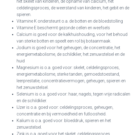
het skelet van kinderen, de opname van calcium, het
celdelingsproces, de weerstand van kinderen, het gebit en de
spieren.
Vitamine K ondersteunt o.a. de botten en de bloedstolling
Vitamine E beschermt gezonde cellen en weefsels
Calcium is goed voor de kalkhuishouding, voor het behoud
van sterke botten en speelt een rol bij botaanmaak.
Jodium is goed voor het geheugen, de concentratie, het
energiemetabolisme, de schildklier, het zenuwstelsel en de
huid
Magnesium is o.a. goed voor: skelet, celdelingsproces,
energiemetabolisme, sterke tanden, gemoedstoestand,
leerprestatie, concentratievermogen, geheugen, spieren en
het zenuwstelsel.
Selenium is o.a. goed voor: haar, nagels, tegen vrije radicalen
en de schildklier.
IJzer is o.a. goed voor: celdelingsproces, geheugen,
concentratie en bij vermoeidheid en futloosheid.
Kalium is o.a. goed voor: bloeddruk, spieren en het
zenuwstelsel.
Zink is o.a. goed voor het skelet, celdelingsproces,