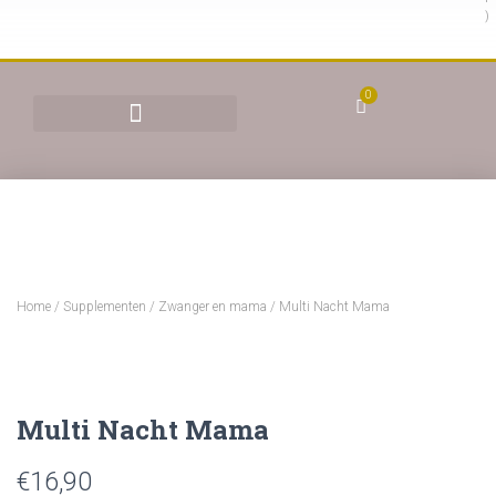
)
0
BEHANDELINGEN & TARIEVEN
YONI STOMEN (VAGINAAL STOMEN)
Home
/
Supplementen
/
Zwanger en mama
/ Multi Nacht Mama
Multi Nacht Mama
€
16,90