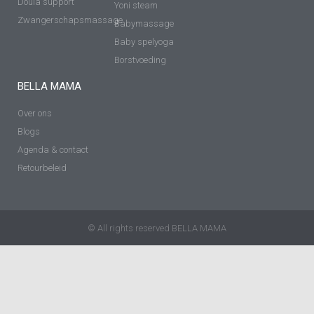
Doula support
Yoni steam
Zwangerschapsmassage
Babymassage
Baby spelyoga
Borstvoeding
BELLA MAMA
Over ons
Blogs
Agenda & contact
Retourbeleid
© All rights reserved BELLA MAMA