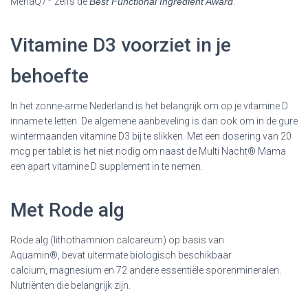
MenaQ7
zelfs de
Best Functional Ingredient Award
.
Vitamine D3 voorziet in je
behoefte
In het zonne-arme Nederland is het belangrijk om op je vitamine D
inname te letten. De algemene aanbeveling is dan ook om in de gure
wintermaanden vitamine D3 bij te slikken. Met een dosering van 20
mcg per tablet is het niet nodig om naast de Multi Nacht® Mama
een apart vitamine D supplement in te nemen.
Met Rode alg
Rode alg (lithothamnion calcareum) op basis van
Aquamin®, bevat uitermate biologisch beschikbaar
calcium,
magnesium
en 72 andere essentiële sporenmineralen.
Nutriënten die belangrijk zijn.