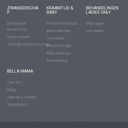
ZWANGERSCHA
KRAAMTIJD &
BEHANDELINGEN
P
BABY
LADIES ONLY
Eendaagse
Post partum Doula
Massages
bevalcursus
Behandelingen
Yoni steam
Doula support
Yoni steam
Zwangerschapsmassage
Babymassage
Baby spelyoga
Borstvoeding
BELLA MAMA
Over ons
Blogs
Agenda & contact
Retourbeleid