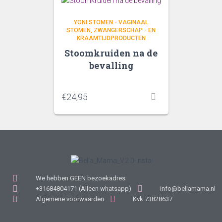
YONI STOMEN - VAGINAAL
STOMEN
ZWANGERSCHAP - EN
KRAAMTIJDPRODUCTEN
Stoomkruiden na de
bevalling
€
24,95
We hebben GEEN bezoekadres
+31684804171 (Alleen whatsapp)
info@bellamama.nl
Algemene voorwaarden
Kvk 73828637