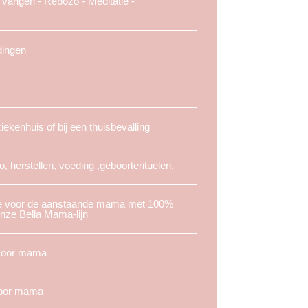
vangen - Rebozo - Meditatie -
dingen
iekenhuis of bij een thuisbevalling
o, herstellen, voeding ,geboorterituelen,
 voor de aanstaande mama met 100%
onze Bella Mama-lijn
 voor mama
voor mama