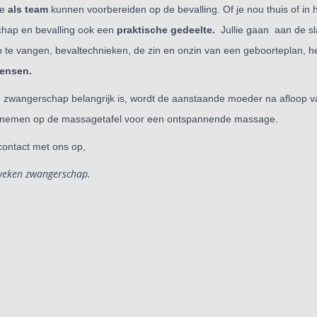
ie
als team
kunnen voorbereiden op de bevalling. Of je nou thuis of in
chap en bevalling ook een
praktische gedeelte.
Jullie
gaan
aan de sl
 te vangen, bevaltechnieken, de zin en onzin van een
geboorteplan, he
wensen.
 zwangerschap belangrijk is, wordt de aanstaande moeder na afloop 
snemen op de massagetafel voor een ontspannende massage.
contact met ons op,
6 weken zwangerschap.