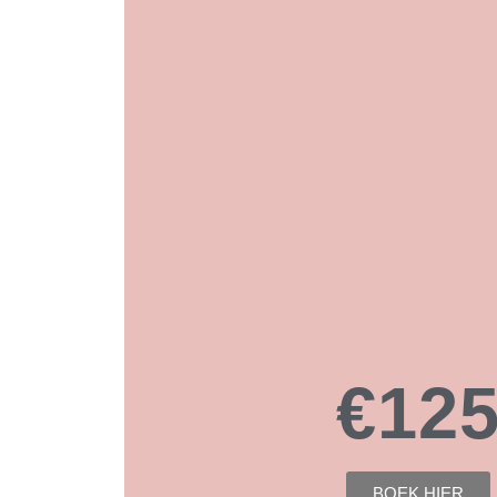
€12
BOEK HIER