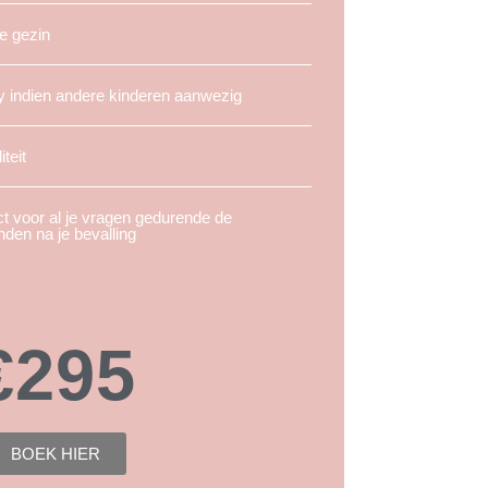
e gezin
y indien andere kinderen aanwezig
iteit
t voor al je vragen gedurende de
den na je bevalling
€295
BOEK HIER