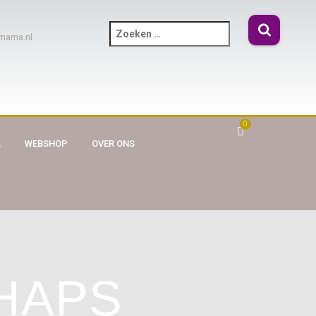
mama.nl
0
A
WEBSHOP
OVER ONS
HAPS