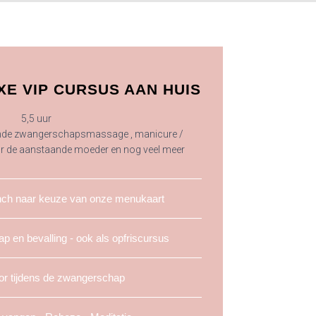
E VIP CURSUS AAN HUIS
5,5 uur
ende zwangerschapsmassage , manicure /
or de aanstaande moeder en nog veel meer
nch naar keuze van onze menukaart
p en bevalling - ook als opfriscursus
or tijdens de zwangerschap