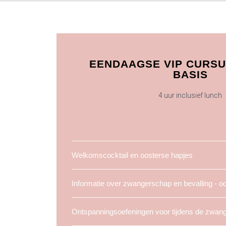
EENDAAGSE VIP CURSU
BASIS
4 uur inclusief lunch
Welkomscocktail en oosterse hapjes
Informatie over zwangerschap en bevalling - oo
Ontspanningsoefeningen voor tijdens de zwan