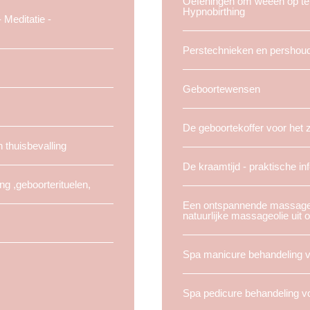
Oefeningen om weeen op te 
Hypnobirthing
Meditatie -
Perstechnieken en pershou
Geboortewensen
De geboortekoffer voor het z
n thuisbevalling
De kraamtijd - praktische inf
ng ,geboorterituelen,
Een ontspannende massage
natuurlijke massageolie uit 
Spa manicure behandeling
Spa pedicure behandeling 