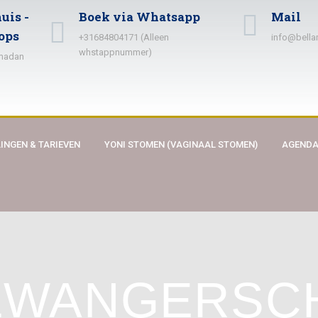
uis -
Boek via Whatsapp
Mail
ops
+31684804171 (Alleen
info@bella
whstappnummer)
amadan
INGEN & TARIEVEN
YONI STOMEN (VAGINAAL STOMEN)
AGEND
 ZWANGERSC