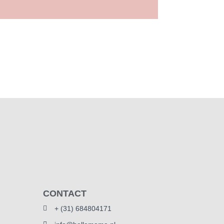
CONTACT
+ (31) 684804171