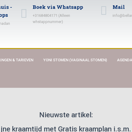
uis -
Boek via Whatsapp
Mail
ops
+31684804171 (Alleen
info@bella
whstappnummer)
amadan
INGEN & TARIEVEN
YONI STOMEN (VAGINAAL STOMEN)
AGEND
Nieuwste artikel:
fijne kraamtijd met Gratis kraamplan i.