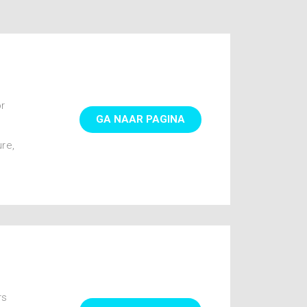
or
GA NAAR PAGINA
re,
rs