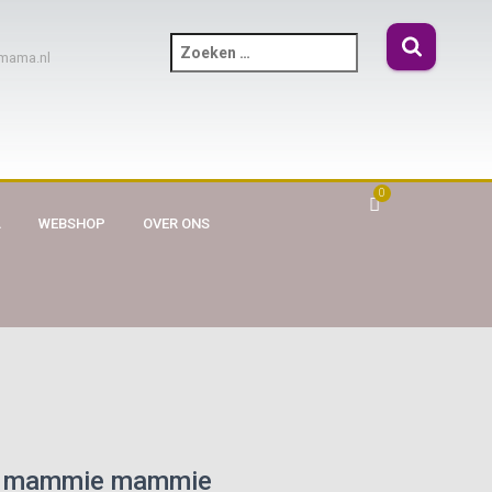
mama.nl
0
A
WEBSHOP
OVER ONS
s.m. mammie mammie