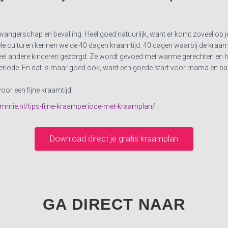
angerschap en bevalling. Heel goed natuurlijk, want er komt zoveel op je
ionele culturen kennen we de 40 dagen kraamtijd. 40 dagen waarbij de kra
el andere kinderen gezorgd. Ze wordt gevoed met warme gerechten en he
iode. En dat is maar goed ook, want een goede start voor mama en baby 
or een fijne kraamtijd
ie.nl/tips-fijne-kraamperiode-met-kraamplan/
Download direct je gratis kraamplan
GA DIRECT NAAR