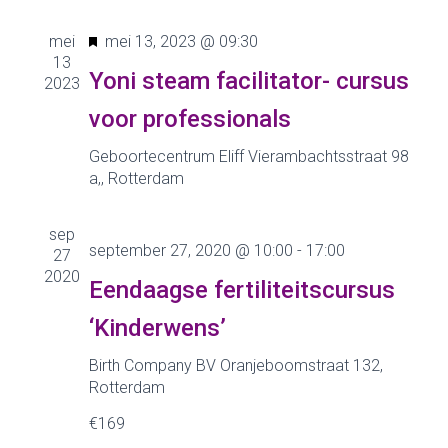
n
e
t
N
U
mei
mei 13, 2023 @ 09:30
e
e
m
13
i
e
Yoni steam facilitator- cursus
2023
t
m
e
r
voor professionals
g
e
n
e
e
e
Geboortecentrum Eliff
Vierambachtsstraat 98
l
n
t
a,, Rotterdam
n
i
d
w
c
a
t
sep
h
t
e
september 27, 2020 @ 10:00
-
17:00
27
t
u
e
2020
Eendaagse fertiliteitscursus
e
m
n
.
‘Kinderwens’
r
g
Z
Birth Company BV
Oranjeboomstraat 132,
Rotterdam
a
o
€169
v