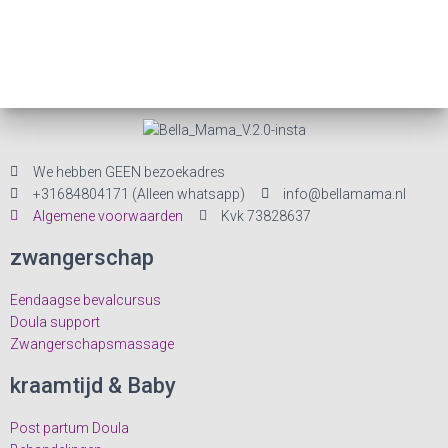
e
e
k
n
e
n
n
a
We hebben GEEN bezoekadres
v
e
+31684804171 (Alleen whatsapp)
info@bellamama.nl
Algemene voorwaarden
Kvk 73828637
i
n
zwangerschap
g
w
a
Eendaagse bevalcursus
e
Doula support
t
Zwangerschapsmassage
e
i
kraamtijd & Baby
e
r
Post partum Doula