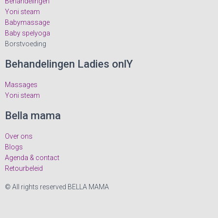
Behandelingen
g
Yoni steam
Babymassage
e
Baby spelyoga
Borstvoeding
v
Behandelingen Ladies onlY
e
Massages
n
Yoni steam
n
Bella mama
a
Over ons
Blogs
v
Agenda & contact
Retourbeleid
i
© All rights reserved BELLA MAMA
g