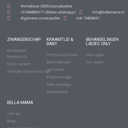
We hebben GEEN bezoekadres
+31684804171 (Alleen whatsapp)
info@bellamama.nl
Algemene voorwaarden
Kvk 73828637
ZWANGERSCHAP
KRAAMTIJD &
BEHANDELINGEN
BABY
LADIES ONLY
Eendaagse
Post partum Doula
Massages
bevalcursus
Behandelingen
Yoni steam
Doula support
Yoni steam
Zwangerschapsmassage
Babymassage
Baby spelyoga
Borstvoeding
BELLA MAMA
Over ons
Blogs