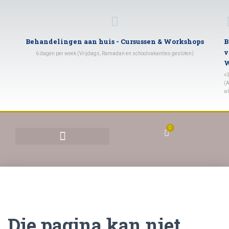
Behandelingen aan huis - Cursussen & Workshops
B
v
6 dagen per week (Vrijdags, Ramadan en schoolvakanties gesloten)
W
+
(A
w
0
BEHANDELINGEN & TARIEVEN
YONI STOMEN (VAGINAAL STOMEN)
Die pagina kan niet